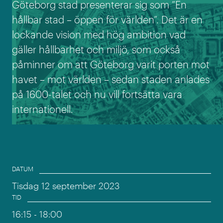
Göteborg stad presenterar sig som ”En
hållbar stad – öppen för världen”. Det är en
lockande vision med hög ambition vad
gäller hållbarhet och miljö, som också
påminner om att Göteborg varit porten mot
havet – mot världen – sedan staden anlades
på 1600-talet och nu vill fortsätta vara
internationell.
Event information
DATUM
Tisdag 12 september 2023
TID
16:15
- 18:00