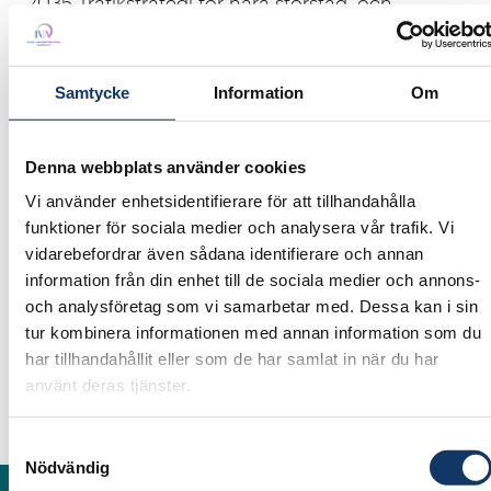
2035 Trafikstrategi för nära storstad, och
Framtidenskoncernens strategi för
utvecklingsområden 2020-2030, som siktar på
att Göteborg inte ska ha några utsatta områden.
Samtycke
Information
Om
Visionerna för en hållbar attraktiv stad finns
Denna webbplats använder cookies
alltså på plats och de senaste åren har inneburit
Vi använder enhetsidentifierare för att tillhandahålla
full fart på byggandet, inte minst med en helt ny
funktioner för sociala medier och analysera vår trafik. Vi
skala på höjden.
vidarebefordrar även sådana identifierare och annan
information från din enhet till de sociala medier och annons-
I seminariet kommer vi att belysa ambitionerna,
och analysföretag som vi samarbetar med. Dessa kan i sin
var planeringen befinner sig idag, utmaningarna
tur kombinera informationen med annan information som du
som återstår och vägen framåt.
har tillhandahållit eller som de har samlat in när du har
använt deras tjänster.
(Flygbild över centrala Göteborg från Ortofoto
2019. Bild: Göteborgs Stad)
Samtyckesval
Nödvändig