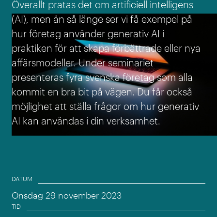
Överallt pratas det om artificiell intelligens
(AI), men än så länge ser vi få exempel på
hur företag använder generativ AI i
praktiken för att skapa förbättrade eller nya
affärsmodeller. Under seminariet
presenteras fyra svenska företag som alla
kommit en bra bit på vägen. Du får också
möjlighet att ställa frågor om hur generativ
AI kan användas i din verksamhet.
Event information
DATUM
Onsdag 29 november 2023
TID