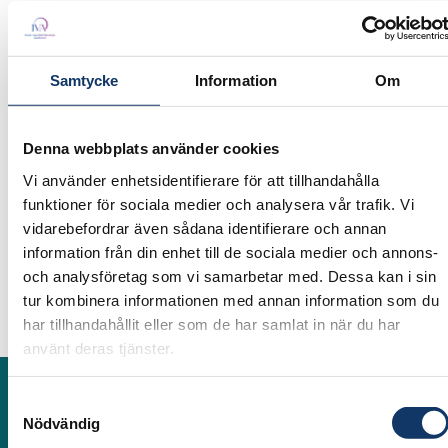
Seminariet gästas av representanter från
SEB
,
Securitas
,
Ericsson
och
Savantic
som alla har
Samtycke
Information
Om
kommit en bra bit på vägen i arbetet med att
inkludera generativ AI i sina verksamheter.
Denna webbplats använder cookies
Vi inleder med att lyssna till hur företagen idag
Vi använder enhetsidentifierare för att tillhandahålla
använder tekniken och hur de tänker framåt,
funktioner för sociala medier och analysera vår trafik. Vi
och fortsätter under det efterföljande minglet
vidarebefordrar även sådana identifierare och annan
att diskutera centrala frågor där du i förväg får
information från din enhet till de sociala medier och annons-
möjlighet att ställa frågor till talarna.
och analysföretag som vi samarbetar med. Dessa kan i sin
tur kombinera informationen med annan information som du
Varmt välkommen!
har tillhandahållit eller som de har samlat in när du har
använt deras tjänster.
Medverkande
Samtyckesval
Nödvändig