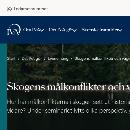
Ledamotsrummet
Om IVA
Det IVA gör
Svenska framtider
Start
Det IVA gör
Evenemang
Skogens målkonflikter och väg
Skogens målkonflikter och 
Hur har målkonflikterna i skogen sett ut histor
vidare? Under seminariet lyfts olika perspektiv