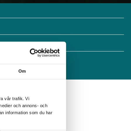
Om
a vår trafik. Vi
kogen och framför allt
a medier och annons- och
an information som du har
e material. Hur kan vi