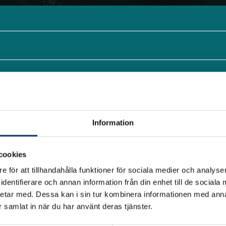
Information
cookies
e för att tillhandahålla funktioner för sociala medier och analyser
arium där vi fördjupar oss i målkonflikter kopplat till s
dentifierare och annan information från din enhet till de social
ch nya sätt att hantera konflikterna.
etar med. Dessa kan i sin tur kombinera informationen med ann
ar samlat in när du har använt deras tjänster.
sk mångfald ställs ofta mot produktion av skogsbaserad