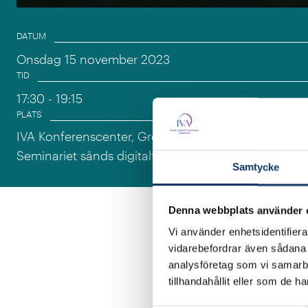
Event information
DATUM
Onsdag 15 november 2023
TID
17:30
- 19:15
PLATS
IVA Konferenscenter, Grev Turegatan 16, Stockholm
Seminariet sänds digitalt.
Samtycke
Denna webbplats använder 
Vi använder enhetsidentifierar
Välkomna till ett semin
vidarebefordrar även sådana i
diskuterar lösningar o
analysföretag som vi samarb
tillhandahållit eller som de h
Bevarandet av biologi