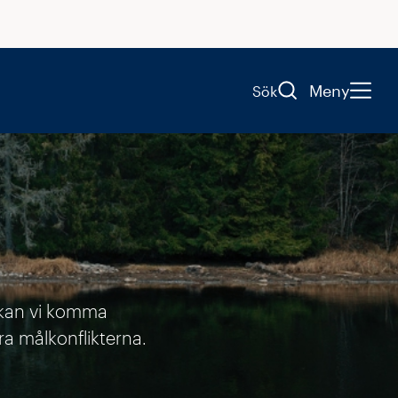
Meny
Sök
r kan vi komma
ra målkonflikterna.