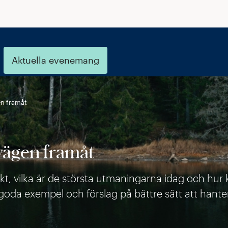
Aktuella evenemang
en framåt
vägen framåt
iskt, vilka är de största utmaningarna idag och hu
, goda exempel och förslag på bättre sätt att hante