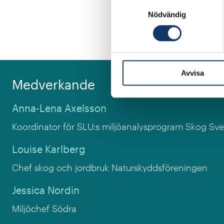
komma vidare? Behövs 
Samtyckesval
Nödvändig
landet? Vilken ny kun
Varmt välkomna!
Avvisa
Medverkande
Anna-Lena Axelsson
Koordinator för SLU:s miljöanalysprogram Skog
Sve
Louise Karlberg
Chef skog och jordbruk
Naturskyddsföreningen
Jessica Nordin
Miljöchef
Södra