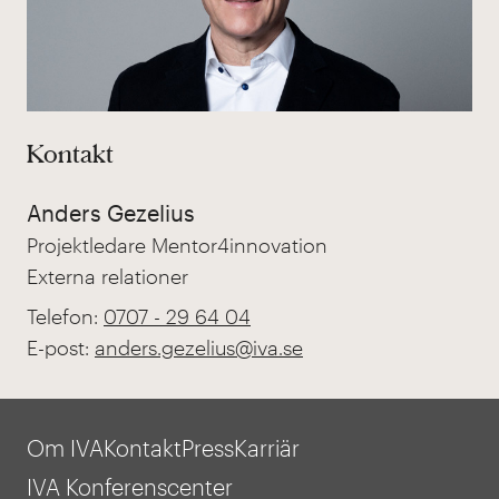
Kontakt
Anders Gezelius
Projektledare Mentor4innovation
Externa relationer
Telefon:
0707 - 29 64 04
E-post:
anders.gezelius@iva.se
Om IVA
Kontakt
Press
Karriär
IVA Konferenscenter