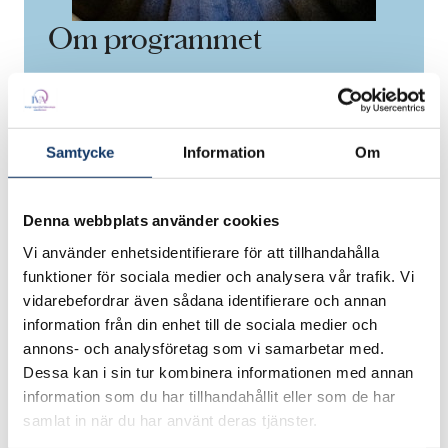
Om programmet
Mentor4innovation
Programmets start: 2016
Samtycke
Information
Om
Projektledare: Anders Gezelius
Denna webbplats använder cookies
Finansiärer: Knut och Alice Wallenbergs
Vi använder enhetsidentifierare för att tillhandahålla
Stiftelse
funktioner för sociala medier och analysera vår trafik. Vi
vidarebefordrar även sådana identifierare och annan
information från din enhet till de sociala medier och
annons- och analysföretag som vi samarbetar med.
Dessa kan i sin tur kombinera informationen med annan
Mentor4innovation bygger på "best practice" av
information som du har tillhandahållit eller som de har
tio års erfarenheter från IVAs program
samlat in när du har använt deras tjänster.
Mentor4Research och har sedan