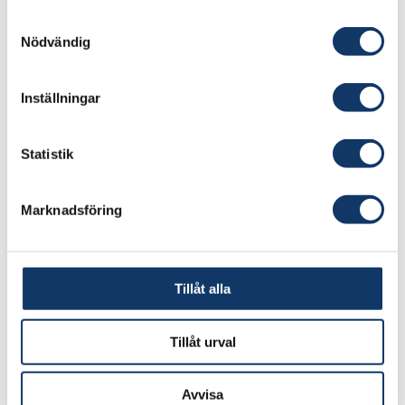
Lärosäten:
Samtyckesval
Nödvändig
Umeå universitet
Ansvarig forskare:
Inställningar
Olivier Keech PhD, Anders Kiessling Prof,
Sergio Zimmermann
Statistik
Besök projektets webbplats
Marknadsföring
Importerad fisk och räkor medför höga
klimatutsläpp och ökar sårbarheten i
Tillåt alla
livsmedelsförsörjningen. Vi utvecklar därför ett
cirkulärt system för lokal produktion i Umeå, där
Tillåt urval
multitrofisk odling kombineras med återvinning
av biologiska restströmmar och överskottsvärme
Avvisa
från Dåva kraftvärmeverk. Lösningen kan