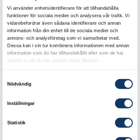
Holmberg, Adnan Ploskić
Vi använder enhetsidentifierare för att tillhandahålla
funktioner för sociala medier och analysera vår trafik. Vi
Besök projektets webbplats
vidarebefordrar även sådana identifierare och annan
information från din enhet till de sociala medier och
annons- och analysföretag som vi samarbetar med.
För att uppnå detta utvecklas intelligenta
Dessa kan i sin tur kombinera informationen med annan
design- och styrlösningar för termisk
information som du har tillhandahållit eller som de har
energilagring som baseras på avancerade
samlat in när du har använt deras tjänster.
simulerings- och optimeringsmetodik.
Samarbeten med industri, akademi och ledande
Samtyckesval
internationella projekt är centrala i arbetet.
Nödvändig
Inställningar
Hittills har flera artiklar inom ämnesområdet
publicerats och en fallstudie har genomförts i en
Statistik
kommersiell byggnad, där den innovativa
kylmetoden ”Deep Green Cooling” har