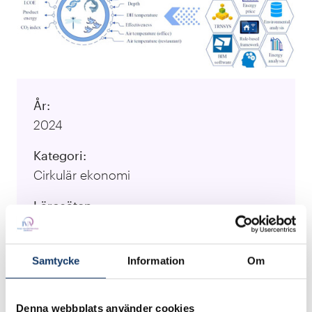
År:
2024
Kategori:
Cirkulär ekonomi
Lärosäten:
Kungliga Tekniska högskolan
Ansvarig forskare:
Samtycke
Information
Om
Sasan Sadrizadeh Amirmohammad
Behzadi, Christophe Duwig, Sture
Denna webbplats använder cookies