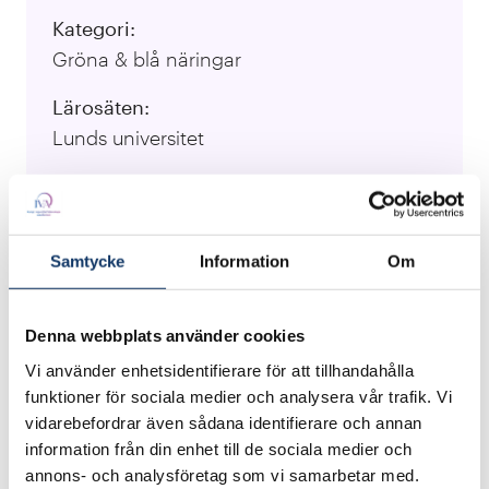
Kategori:
Gröna & blå näringar
Lärosäten:
Lunds universitet
Ansvarig forskare:
Sang Hyun Pyo, Leif Nilsson, Yoonsun Pyo
Samtycke
Information
Om
Besök projektets webbplats
Denna webbplats använder cookies
Den globala marknaden för tensider, värderad
Vi använder enhetsidentifierare för att tillhandahålla
till 45,5 miljarder USD 2023, utvecklas med
funktioner för sociala medier och analysera vår trafik. Vi
ökande efterfrågan från konsumenter på säkrare
vidarebefordrar även sådana identifierare och annan
och mer hållbara produkter inom kosmetika,
information från din enhet till de sociala medier och
personlig vård, livsmedel och läkemedelsindustri.
annons- och analysföretag som vi samarbetar med.