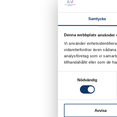
Samtycke
Denna webbplats använder 
Vi använder enhetsidentifierar
vidarebefordrar även sådana i
analysföretag som vi samarb
tillhandahållit eller som de h
Samtyckesval
Nödvändig
In recent years, the w
and environmental imp
method, using satellit
Avvisa