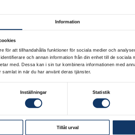
Information
cookies
e för att tillhandahålla funktioner för sociala medier och analyser
dentifierare och annan information från din enhet till de social
etar med. Dessa kan i sin tur kombinera informationen med ann
ar samlat in när du har använt deras tjänster.
Inställningar
Statistik
orld witnessed many devastating wildfires that resulte
acts across the globe. The project develops a novel 
e data and AI, for near real-time wildfire detection, pr
Tillåt urval