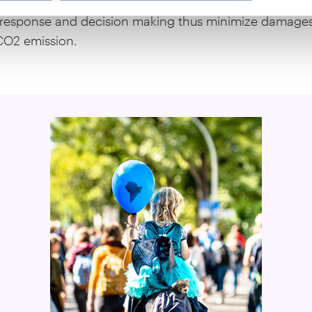
ssment. The timely and reliable information from the 
esponse and decision making thus minimize damages 
CO2 emission.