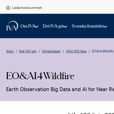
Ledamotsrummet
Om IVA
Det IVA gör
Svenska framtider
Start
Det IVA gör
Utmärkelser
IVAs 100-lista
EO&AI4Wildfir
EO&AI4Wildfire
Earth Observation Big Data and AI for Near Re