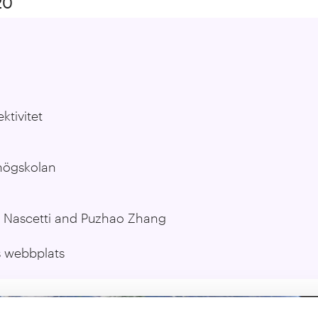
20
ktivitet
högskolan
a Nascetti and Puzhao Zhang
s webbplats