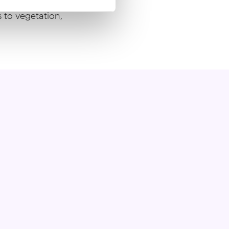
project contributes to
to vegetation,