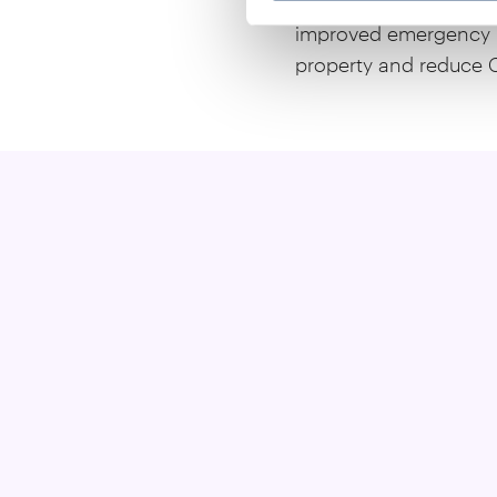
and rapid damage asse
improved emergency r
property and reduce 