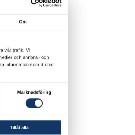
Om
a vår trafik. Vi
a medier och annons- och
an information som du har
Marknadsföring
d in destructive human
and automatic
ogression monitoring
Tillåt alla