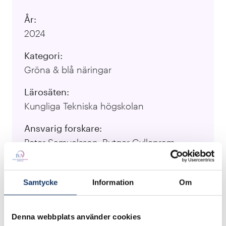
År:
2024
Kategori:
Gröna & blå näringar
Lärosäten:
Kungliga Tekniska högskolan
Ansvarig forskare:
Peter Samuelsson, Rutger Gyllenram
Besök projektets webbplats
Samtycke
Information
Om
Processen minskar radikalt utsläppen av
Denna webbplats använder cookies
växthusgaser genom att använda restprodukter