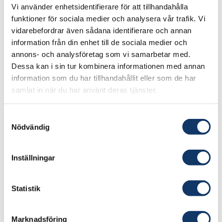
från skogs- och jordbruk för att tillverka
Vi använder enhetsidentifierare för att tillhandahålla
funktioner för sociala medier och analysera vår trafik. Vi
järnsvamp som råvara till framtidens
vidarebefordrar även sådana identifierare och annan
stålproduktion. En järnråvara som är
information från din enhet till de sociala medier och
kostnadseffektiv, koldioxidnegativ och som
annons- och analysföretag som vi samarbetar med.
förbrukar mindre än 10% av den elenergi som
Dessa kan i sin tur kombinera informationen med annan
vätgasprocesserna kräver.
information som du har tillhandahållit eller som de har
samlat in när du har använt deras tjänster.
Processen genererar samtidigt flytande biogen
koldioxid i industriell skala för e-bränslen med
Samtyckesval
mera.
Nödvändig
Planen är att bygga en första
Inställningar
produktionsanläggning med en kapacitet om 50
kton järnsvamp per år, vilken beräknas tas i drift
under år 2028. Därefter finns planer för två
Statistik
större anläggningar med en kapacitet vardera
om 500 kton per år att tas i drift åren 2031 och
Marknadsföring