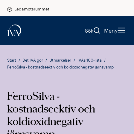
Ledamotsrummet
Meny
Sök
Start
Det IVA gör
Utmärkelser
IVAs 100-lista
FerroSilva - kostnadseektiv och koldioxidnegativ järnsvamp
FerroSilva -
kostnadseektiv och
koldioxidnegativ
järnsvamp