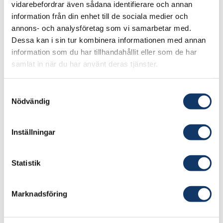
Cloud-tjänster och AI-system vilka främjar
vidarebefordrar även sådana identifierare och annan
information från din enhet till de sociala medier och
ekonomisk tillväxt och tillåter oss att vara mer
annons- och analysföretag som vi samarbetar med.
kopplade till varandra. Dock är utvecklingen av
Dessa kan i sin tur kombinera informationen med annan
nya och effektivare teknologier nödvändigt
information som du har tillhandahållit eller som de har
eftersom informations- och
samlat in när du har använt deras tjänster.
kommunikationsteknik snart kommer att stå för
över 20% av den globala elförbrukningen.
Samtyckesval
Nödvändig
Våra komponenters minskade fysiska storlek
möjliggör 3ggr högre dataöverföringshastighet
Inställningar
samtidigt som energiförbrukningen minskas till
en tiondel.
Statistik
Just nu testar vi prototyper, undersöker hur vi
kan producera större volymer och jobbar
Marknadsföring
tillsammans med våra industripartners för att
skapa en hållbar informationstekniksektor.