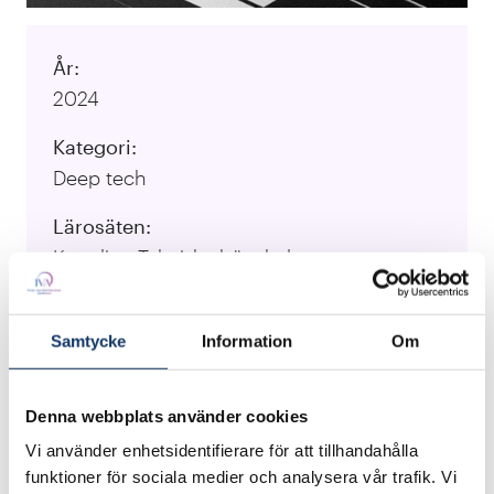
År:
2024
Kategori:
Deep tech
Lärosäten:
Kungliga Tekniska högskolan
Ansvarig forskare:
Alessandro Prencipe, Halvor Fergestad
Samtycke
Information
Om
Besök projektets webbplats
Denna webbplats använder cookies
Vi använder enhetsidentifierare för att tillhandahålla
Varje dag blir vi mer uppkopplade genom appar,
funktioner för sociala medier och analysera vår trafik. Vi