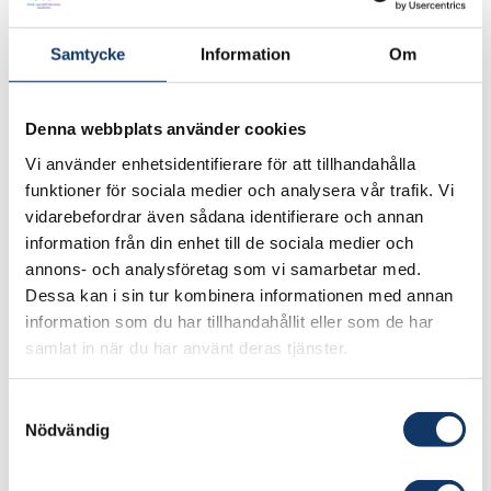
Lärosäten:
Samtycke
Information
Om
Sveriges lantbruksuniversitet
Ansvarig forskare:
Denna webbplats använder cookies
Staffan Matzén, Sarosh Ramachandra
Vi använder enhetsidentifierare för att tillhandahålla
funktioner för sociala medier och analysera vår trafik. Vi
Besök projektets webbplats
vidarebefordrar även sådana identifierare och annan
information från din enhet till de sociala medier och
annons- och analysföretag som vi samarbetar med.
Utvecklingen har styrts av erfarenheter från
Dessa kan i sin tur kombinera informationen med annan
mångårig forskning vid SLU och har haft fokus
information som du har tillhandahållit eller som de har
på hög avkastning, näringsinnehåll och
samlat in när du har använt deras tjänster.
resurseffektivitet med möjlighet att kunna odla
livsmedel rika på protein och kolhydrater och
Samtyckesval
Nödvändig
inte enbart kryddväxter och sallader.
Kontinuerlig livsmedelsproduktion med hög