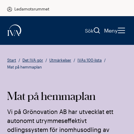
Ledamotsrummet
Meny
Sök
Start
Det IVA gör
Utmärkelser
IVAs 100-lista
Mat på hemmaplan
Mat på hemmaplan
Vi på Grönovation AB har utvecklat ett
autonomt utrymmeseffektivt
odlingssystem för inomhusodling av