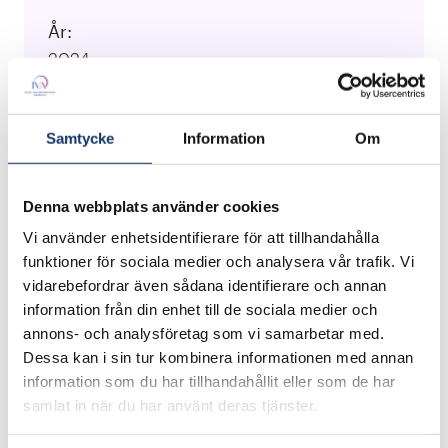
År:
2024
Kategori:
Deep tech
Samtycke
Information
Om
Lärosäten:
Luleå tekniska universitet
Denna webbplats använder cookies
Vi använder enhetsidentifierare för att tillhandahålla
Ansvarig forskare:
funktioner för sociala medier och analysera vår trafik. Vi
Gerasimos Damingos, Achilleas Seisa, Sara
vidarebefordrar även sådana identifierare och annan
Sandberg, George Nikolakopoulos
information från din enhet till de sociala medier och
annons- och analysföretag som vi samarbetar med.
Besök projektets webbplats
Dessa kan i sin tur kombinera informationen med annan
information som du har tillhandahållit eller som de har
samlat in när du har använt deras tjänster.
Trots forskningen inom 5G QoS finns det en