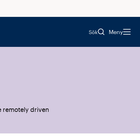
Meny
Sök
e remotely driven