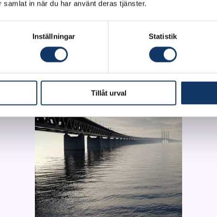
ar samlat in när du har använt deras tjänster.
vironment, while the existing technological gaps are fi
ance the flexibility of car sharing.
Inställningar
Statistik
Tillåt urval