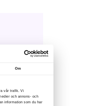
Om
a vår trafik. Vi
a medier och annons- och
an information som du har
acilitate their