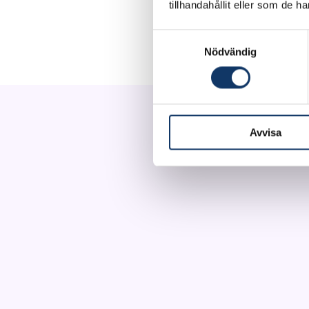
tillhandahållit eller som de h
deployment in urban en
remote driving can enh
Samtyckesval
Nödvändig
Avvisa