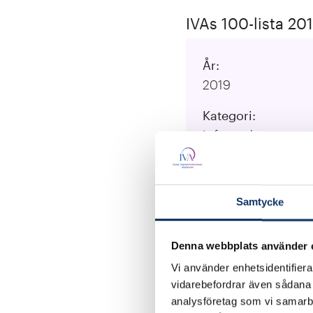
IVAs 100-lista 20
År:
2019
Kategori:
Infrastruktur
Lärosäten:
Chalmers tekniska
Samtycke
Ansvarig forskare:
PAOLO FALCONE, 
Denna webbplats använder 
Vi använder enhetsidentifierar
vidarebefordrar även sådana i
analysföretag som vi samarb
Such a system is meant