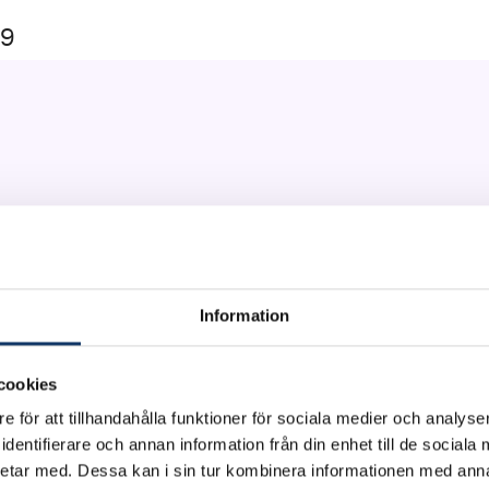
19
 högskola
Information
SÉBASTIEN GROS, HENK WYMEERSCH
cookies
e för att tillhandahålla funktioner för sociala medier och analyser
dentifierare och annan information från din enhet till de social
etar med. Dessa kan i sin tur kombinera informationen med ann
 to be part of autonomous driving systems but also to f