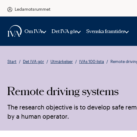
Ledamotsrummet
Om IVA
Det IVA gör
Svenska framtider
Start
Det IVA gör
Utmärkelser
IVAs 100-lista
Remote drivin
Remote driving systems
The research objective is to develop safe rem
by a human operator.