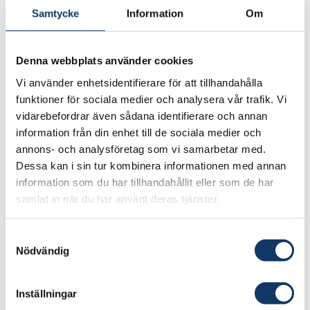
Samtycke
Information
Om
Ansvarig forskare:
Petter Tammela, Lars Sandberg, Shoko
Denna webbplats använder cookies
Yamada (Maria Strömme)
Vi använder enhetsidentifierare för att tillhandahålla
funktioner för sociala medier och analysera vår trafik. Vi
Besök projektets webbplats
vidarebefordrar även sådana identifierare och annan
information från din enhet till de sociala medier och
annons- och analysföretag som vi samarbetar med.
Genom att utveckla en teknik för belagd nano
Dessa kan i sin tur kombinera informationen med annan
alg cellulosa till att fungera med vanliga
information som du har tillhandahållit eller som de har
pappersfibrer möjliggörs tillverkning av ett
samlat in när du har använt deras tjänster.
biobaserat batteri från skogen med rikligt
tillgängliga råvaror och produktion på snabba
Samtyckesval
effektiva pappersmaskiner. Elektroderna kan
Nödvändig
användas inom ett stort antal elektrokemiska
konfigurationer, bland annat storskalig
Inställningar
energilagring och smarta förpackningar.