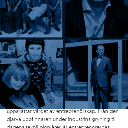
Från småskaliga företag i städer och byar till
globala företag som har påverkat världen, har
entreprenörer i Sverige banat väg för
innovation, utveckling och välstånd. Samtidigt
saknas förståelse för betydelsen av
entreprenörskap i stora delar av
samhällsdebatten.
I en tid då vår värld genomgår snabba
förändringar, är det avgörande att vi förstår och
uppskattar värdet av entreprenörskap. Från den
djärva uppfinnaren under industrins gryning till
dagens teknikpionjärer, är entreprenörernas