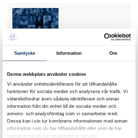
Samtycke
Information
Om
Denna webbplats använder cookies
Vi använder enhetsidentifierare för att tillhandahålla
150 år av svenskt entreprenörskap
funktioner för sociala medier och analysera vår trafik. Vi
vidarebefordrar även sådana identifierare och annan
Läs och ladda ner (PDF)
information från din enhet till de sociala medier och
annons- och analysföretag som vi samarbetar med.
Dessa kan i sin tur kombinera informationen med annan
information som du har tillhandahållit eller som de har
samlat in när du har använt deras tjänster.