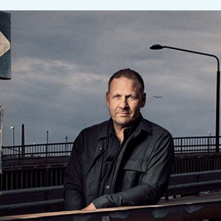
SVT Agendas direktsändning 18 november 2019
handlar om det gängrelaterade våldet efter flera
hänsynslösa skjutningar i Malmö. Statsministern
är i studion och pressas av programledaren om
vad det allt grövre våldet gör med Sverige. Till
sist ger Stefan Löfven ett svar som kommer att
leva ett eget liv efter programmet.