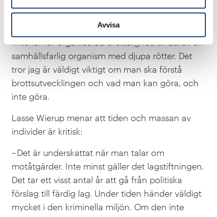
och vad har samhället svarat med. Hur lång tid
tog det för nätverket att gå från ett bråkigt och
Avvisa
stökigt killgäng, som knappast uppfyllde EU:s
kriterier för organiserad brottslighet, till att bli en
samhällsfarlig organism med djupa rötter. Det
tror jag är väldigt viktigt om man ska förstå
brottsutvecklingen och vad man kan göra, och
inte göra.
Lasse Wierup menar att tiden och massan av
individer är kritisk:
– Det är underskattat när man talar om
motåtgärder. Inte minst gäller det lagstiftningen.
Det tar ett visst antal år att gå från politiska
förslag till färdig lag. Under tiden händer väldigt
mycket i den kriminella miljön. Om den inte