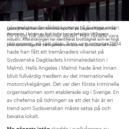
”Vi kanske inte såg det komma”, svarar han.
Kriminalreportern Lasse Wierup såg det
gängrelaterade våldet komma till Sverige redan
Lasse Wierup har varit kriminalreporter på Dagens Nyheter i två
decennier. I början av året bytte han arbetsplats till Dagens
för drygt två decennier sedan. Han råkade vara
industri. Affärstidningen har identifierat brottslighet som en högt
rätt person, på rätt plats. Som ung reporter 1994
prioriterad fråga för näringslivet och läsarna. Foto: Daniel Roos.
hade han fått ett tremånaders vikariat på
Sydsvenska Dagbladets kriminalredaktion i
Malmö. Hells Angeles i Malmö hade året innan
blivit fullvärdig medlem av det internationella
motorcykelgänget. Det var den första kriminella
organisationen som etablerade sig i Sverige. En
av cheferna på tidningen sa att det här är en
trend som Sydsvenskan måste satsa på och
bevaka lokalt.
Mc-gängets intåg
skedde i svallvågorna av