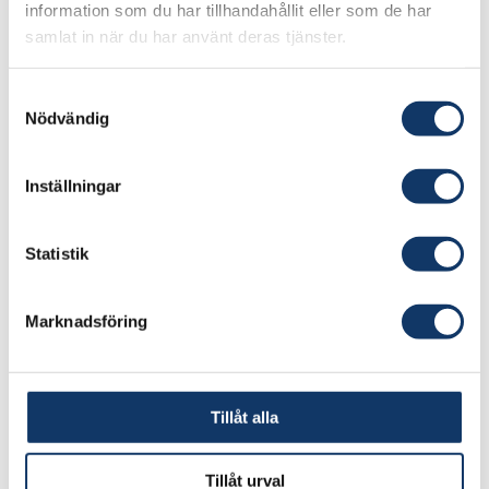
information som du har tillhandahållit eller som de har
samlat in när du har använt deras tjänster.
I juryns motivering heter det att du är ”i dag en
av landets främsta kännare av den
Samtyckesval
organiserade brottsligheten” och att dina
Nödvändig
”kvalificerade granskningar har skapat en
viktig kunskapskälla om den nya våldsvåg som
Inställningar
växt fram i Sverige under 2000-talet”. Hur ser
det ut?
Statistik
– I takt med att den senaste generationens
nätverk, gatugängen, poppar upp överallt har
Marknadsföring
det blivit svårare för allmänheten att skilja det
ena gänget från det andra. Att analysera och
värdera dem, och sätta in dem i ett
Tillåt alla
sammanhang har varit ambitionen med boken.
Vilka personer kan knytas till ett visst nätverk
Tillåt urval