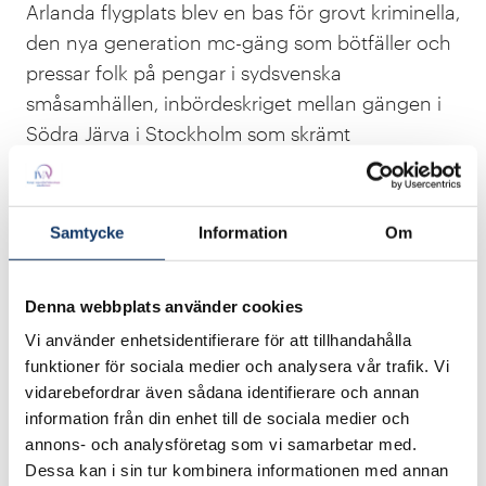
Arlanda flygplats blev en bas för grovt kriminella,
den nya generation mc-gäng som bötfäller och
pressar folk på pengar i sydsvenska
småsamhällen, inbördeskriget mellan gängen i
Södra Järva i Stockholm som skrämt
befolkningen till tystnad, konflikterna om
narkotikahandeln i Biskopsgården i nordvästra
Göteborg.
Samtycke
Information
Om
– När jag jobbade i Malmö var den staden mest
intressant. Nu har jag under många år jobbat för
Denna webbplats använder cookies
att få en nationell överblick och förståelse. Om
Vi använder enhetsidentifierare för att tillhandahålla
det plötsligt skjuts i Kalmar, vilka är nätverken
funktioner för sociala medier och analysera vår trafik. Vi
och vad handlar konflikten om? Skjuts det i
vidarebefordrar även sådana identifierare och annan
information från din enhet till de sociala medier och
Norrland, som inte är så vanligt, har jag ändå
annons- och analysföretag som vi samarbetar med.
försökt läsa på för att få ett hum om vad det
Dessa kan i sin tur kombinera informationen med annan
handlar om.