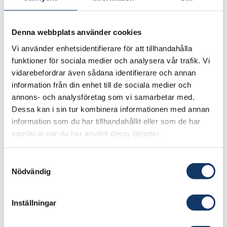
Hörsal
Denna webbplats använder cookies
Ordförande Anders Grenstad ger bakgrund om
Kungl. Örlogsmannasällskapet – Sveriges Marina
Vi använder enhetsidentifierare för att tillhandahålla
funktioner för sociala medier och analysera vår trafik. Vi
Akademi.
vidarebefordrar även sådana identifierare och annan
Vidare redogör ledamöterna Niklas Granholm
information från din enhet till de sociala medier och
annons- och analysföretag som vi samarbetar med.
och Per Edling för två aktuella arbeten från
Dessa kan i sin tur kombinera informationen med annan
verksamhetens vetenskapsgrenar. Besök
information som du har tillhandahållit eller som de har
koms.se
samlat in när du har använt deras tjänster.
Kungl. Skogs- och
Samtyckesval
Lantbruksakademien
Nödvändig
Lördag 28 oktober kl. 13-14 i Konstakademiens
Inställningar
Hörsal