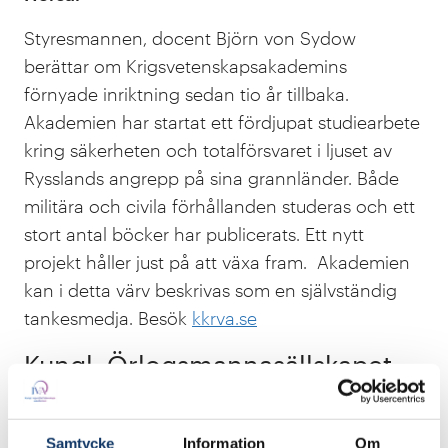
Styresmannen, docent Björn von Sydow
berättar om Krigsvetenskapsakademins
förnyade inriktning sedan tio år tillbaka.
Akademien har startat ett fördjupat studiearbete
kring säkerheten och totalförsvaret i ljuset av
Rysslands angrepp på sina grannländer. Både
militära och civila förhållanden studeras och ett
stort antal böcker har publicerats. Ett nytt
projekt håller just på att växa fram. Akademien
kan i detta värv beskrivas som en självständig
tankesmedja. Besök
kkrva.se
Kungl. Örlogsmannasällskapet –
Sveriges Marina Akademi
Fredag 20 oktober kl. 13-14 i Konstakademiens
Samtycke
Information
Om