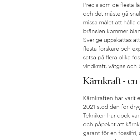
Precis som de flesta lä
och det måste gå snabb
missa målet att hålla 
bränslen kommer bland 
Sverige uppskattas at
flesta forskare och ex
satsa på flera olika fos
vindkraft, vätgas och b
Kärnkraft - en
Kärnkraften har varit
2021 stod den för dryg
Tekniken har dock vari
och påpekat att kärnk
garant för en fossilfri