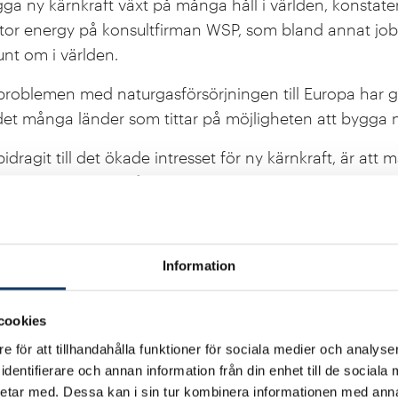
ygga ny kärnkraft växt på många håll i världen, konstate
tor energy på konsultfirman WSP, som bland annat jo
unt om i världen.
 problemen med naturgasförsörjningen till Europa har g
det många länder som tittar på möjligheten att bygga n
dragit till det ökade intresset för ny kärnkraft, är att
tvecklingen av småskalig kärnkraftsteknik som skulle ku
lla storskaliga reaktorer.
a olika alternativ på bordet, och här är det ju viktigt a
Information
r framtidens energisystem ska se ut skaffar sig en aktue
ehövs en kunskapshöjning både bland politiker och i bra
cookies
e för att tillhandahålla funktioner för sociala medier och analyser
till att höja kunskapsläget
dentifierare och annan information från din enhet till de social
etar med. Dessa kan i sin tur kombinera informationen med ann