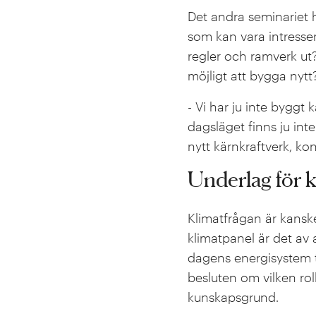
Det andra seminariet h
som kan vara intresser
regler och ramverk ut?
möjligt att bygga nyt
- Vi har ju inte byggt 
dagsläget finns ju int
nytt kärnkraftverk, ko
Underlag för k
Klimatfrågan är kansk
klimatpanel är det av 
dagens energisystem ti
besluten om vilken rol
kunskapsgrund.