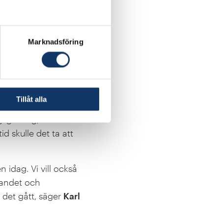
ademin (IVA) valt att
raft i Sverige i en
Marknadsföring
kärnkraft. Det vi
00 miljarder på att
råder, säger Lars G
Tillåt alla
ngliga idag, och hur de
id skulle det ta att
 idag. Vi vill också
nandet och
 det gått, säger
Karl