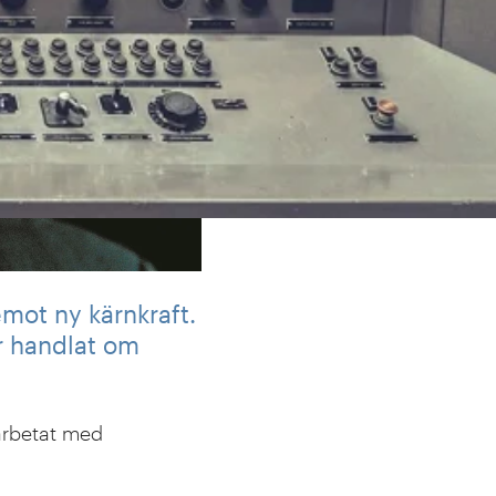
emot ny kärnkraft.
r handlat om
rbetat med