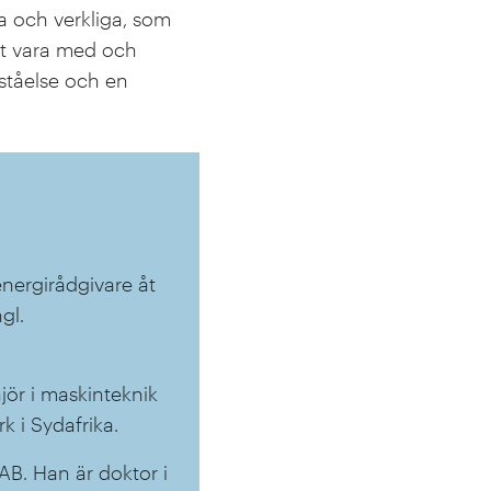
da och verkliga, som
tt vara med och
rståelse och en
 energirådgivare åt
gl.
jör i maskinteknik
k i Sydafrika.
AB. Han är doktor i