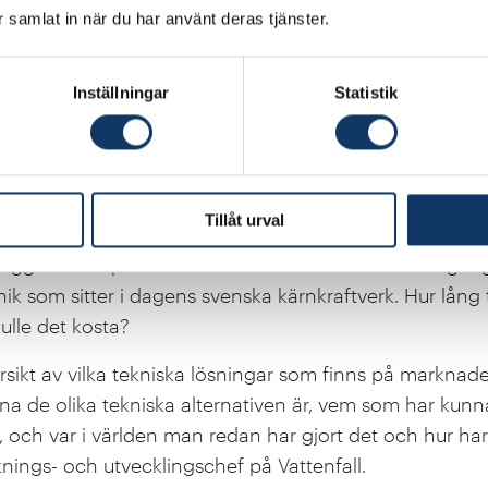
 förbättrat kunskapsläge har Kungl. Ingenjörsvetenskapsak
ar samlat in när du har använt deras tjänster.
er med målet att sätta en eventuell satsning på ny kärnk
Inställningar
Statistik
huruvida man ska vara för eller emot en satsning på ny 
 att om nu den nya regeringen säger att de vill satsa 4
verige så måste vi ju ha koll på de förutsättningar som 
av medarrangörerna.
Tillåt urval
 ligger fokus på de tekniska alternativ som finns tillgä
knik som sitter i dagens svenska kärnkraftverk. Hur lång t
ulle det kosta?
ersikt av vilka tekniska lösningar som finns på marknaden
na de olika tekniska alternativen är, vem som har kun
 och var i världen man redan har gjort det och hur har
nings- och utvecklingschef på Vattenfall.