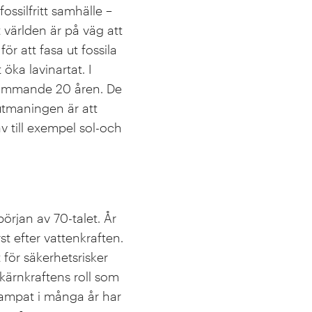
ossilfritt samhälle –
 världen är på väg att
r att fasa ut fossila
öka lavinartat. I
 kommande 20 åren. De
 utmaningen är att
 av till exempel sol-och
örjan av 70-talet. År
t efter vattenkraften.
 för säkerhetsrisker
kärnkraftens roll som
 stampat i många år har