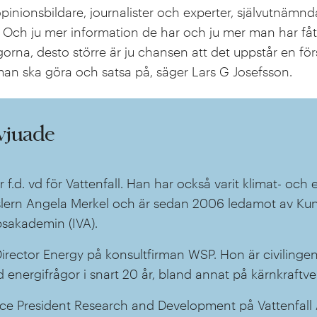
v opinionsbildare, journalister och experter, självutnämn
r. Och ju mer information de har och ju mer man har få
orna, desto större är ju chansen att det uppstår en fö
an ska göra och satsa på, säger Lars G Josefsson.
vjuade
r f.d. vd för Vattenfall. Han har också varit klimat- och
lern Angela Merkel och är sedan 2006 ledamot av Kun
sakademin (IVA).
irector Energy på konsultfirman WSP. Hon är civilingen
energifrågor i snart 20 år, bland annat på kärnkraftver
ice President Research and Development på Vattenfall 