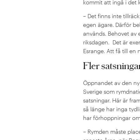
kommit att ingå i det
– Det finns inte tillräc
egen ägare. Därför be
används. Behovet av en
riksdagen. Det är exem
Esrange. Att få till e
Fler satsning
Öppnandet av den nya 
Sverige som rymdnatio
satsningar. Här är fr
så länge har inga tyd
har förhoppningar om fl
– Rymden måste placer