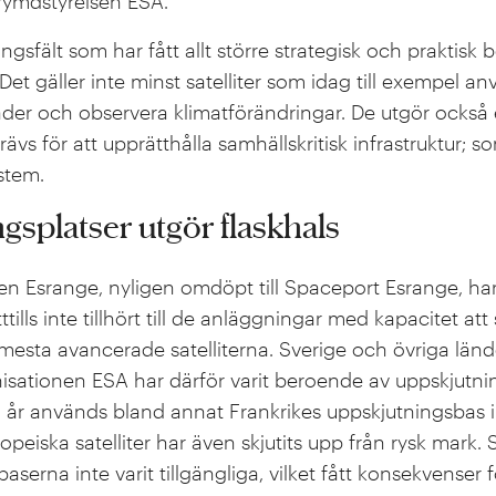
rymdstyrelsen ESA.
ngsfält som har fått allt större strategisk och praktisk
et gäller inte minst satelliter som idag till exempel an
der och observera klimatförändringar. De utgör också e
s för att upprätthålla samhällskritisk infrastruktur; s
ystem.
gsplatser utgör flaskhals
 Esrange, nyligen omdöpt till Spaceport Esrange, har
ttills inte tillhört till de anläggningar med kapacitet att
 mesta avancerade satelliterna. Sverige och övriga län
sationen ESA har därför varit beroende av uppskjutnin
r används bland annat Frankrikes uppskjutningsbas i
peiska satelliter har även skjutits upp från rysk mark. 
aserna inte varit tillgängliga, vilket fått konsekvenser f