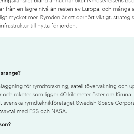
eringskansliet bland annat har ökat rymdstyrelsens b
rjar från en lägre nivå än resten av Europa, och många
digt mycket mer. Rymden är ett oerhört viktigt, strate
frastruktur till nytta för jorden.
Esrange?
nläggning för rymdforskning, satellitövervakning och u
r och raketer som ligger 40 kilometer öster om Kiruna
et svenska rymdteknikföretaget Swedish Space Corpor
tsavtal med ESS och NASA.
sen?