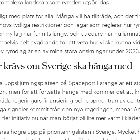
 komplexa landskap som rymden utgör idag.
kligt med plats för alla. Många vill ha tillträde, och det 
hövs tydliga restriktioner och lagar som reglerar hur 
 ny lag har funnits länge, och utredare har nu lämnat 
pelvis helt avgörande för att veta hur vi ska kunna vi
n ny rymdlag är en av mina stora önskningar under 2023.
ar krävs om Sverige ska hänga med
uppskjutningsplatsen på Spaceport Esrange är ett sto
n, men för att fortsätta hänga med kommer det att krä
amtida regeringars finansiering och uppmuntran av cent
liga signaler kommit från den nya regeringen, menar
er initiativ nu när man börjat bli lite mer varm i kläde
as högre upp på prioriteringslistan i Sverige. Mycket h