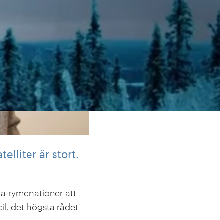
lliter är stort.
dra rymdnationer att
l, det högsta rådet