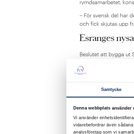
rymdsamarbetet, kons
– För svensk del har d
och fick skjutas upp f
Esranges nysa
Beslutet att bygga ut
satelliter fattades år
Europa med den förmå
spår Anna Rathsman. 
självständiggörande fr
Samtycke
internationella rymds
Denna webbplats använder 
– Det skulle uppmuntra
spiral i Kiruna. Det 
Vi använder enhetsidentifierar
vidarebefordrar även sådana i
väldigt utvecklad i d
analysföretag som vi samarb