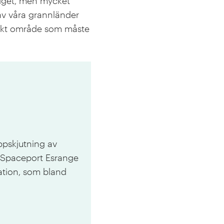
udget, men mycket
 av våra grannländer
giskt område som måste
ppskjutning av
. Spaceport Esrange
ation, som bland