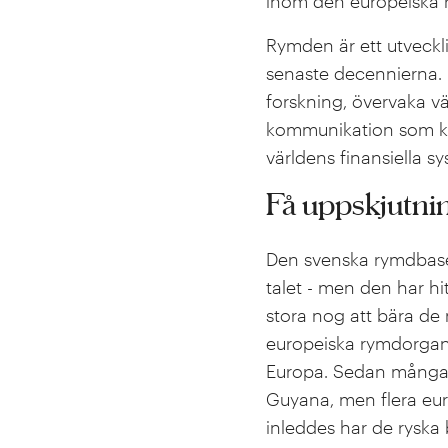
inom den europeiska 
Rymden är ett utveckli
senaste decennierna. D
forskning, övervaka vä
kommunikation som kräv
världens finansiella s
Få uppskjutnin
Den svenska rymdbasen
talet - men den har hit
stora nog att bära de
europeiska rymdorgani
Europa. Sedan många å
Guyana, men flera euro
inleddes har de ryska b