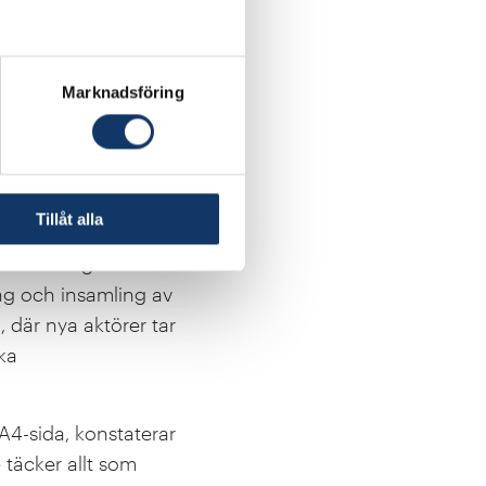
t viktigt som en slags
. Sedan kan det, i sin
Marknadsföring
regler
den och det civila
nte minst sedan
Tillåt alla
bör begränsas till land,
de satsningar i
ng och insamling av
, där nya aktörer tar
ka
A4-sida, konstaterar
 täcker allt som