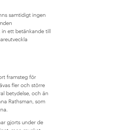
finns samtidigt ingen
rymden
in ett betänkande till
dareutveckla
rt framsteg för
vas fler och större
ral betydelse, och än
 Anna Rathsman, som
rna.
ar gjorts under de