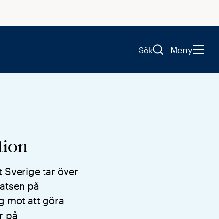
Meny
Sök
tion
t Sverige tar över
latsen på
eg mot att göra
r på