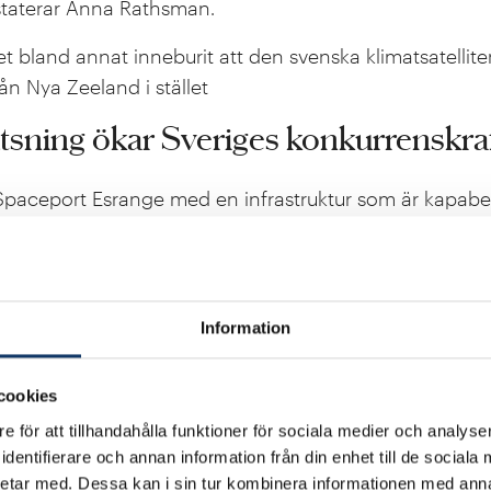
taterar Anna Rathsman.
et bland annat inneburit att den svenska klimatsatelli
rån Nya Zeeland i stället
tsning ökar Sveriges konkurrenskra
 Spaceport Esrange med en infrastruktur som är kapabel
 2020 av den dåvarande regeringen. Att Sverige nu blivit 
gan kan öppna många nya möjligheter och öka sverig
En pågående Nato-ansökan och en europeisk strävan 
ån ryska rymdbaser innebär att Sverige kan få ett bety
Information
amarbetet, tror hon.
cookies
 företag att komma hit, och redan nu har det satt i gå
skapar goda utvecklingsmöjligheter för vår svenska komp
e för att tillhandahålla funktioner för sociala medier och analyser
dentifierare och annan information från din enhet till de social
essa områden. Dessutom öppnar det också upp Sverige 
etar med. Dessa kan i sin tur kombinera informationen med ann