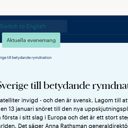
Switch to English
Aktuella evenemang
rige till betydande rymdnation
Sverige till betydande rymdna
telliter invigd - och den är svensk. Lagom till at
en 13 januari snöret till den nya uppskjutningsp
örsta i sitt slag i Europa och det är ett stort st
världen. Det säger Anna Rathsman generaldirektö