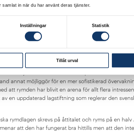
nga nya arbetstillfällen. Det institutionella är otrolig
ar samlat in när du har använt deras tjänster.
kutvecklingsplattform så att man blir konkurrenskraftig
få in andra pengar och affärer kommersiellt utifrån.
Inställningar
Statistik
i rymden kräver tydligare lagar och 
 i rymdutvecklingen är inte bara viktigt för forskarvärl
å blivit av allt större militärt intresse. På senare år - i
Tillåt urval
raina - har det blivit tydligt att en nations försvar inte 
en. Nu väljer allt fler länder att komplettera med utöka
nd annat möjliggör för en mer sofistikerad övervakni
ed att rymden har blivit en arena för allt flera intressen
t av en uppdaterad lagstiftning som reglerar den svens
ka rymdlagen skrevs på åttitalet och ryms på en halv 
nar att den har fungerat bra hittills men att den inte