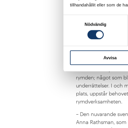
aktöre som kan skapa må
tillhandahållit eller som de h
basplattform och tekni
tur, göra att man kan 
Samtyckesval
Nödvändig
Ökad trängsel 
Att Sverige hänger med
samhället. Det har ocks
Avvisa
Rysslands invasion i Uk
till havs och cybersfär
rymden; något som bla
underrättelser. I och m
plats, uppstår behove
rymdverksamheten.
– Den nuvarande svens
Anna Rathsman, som me