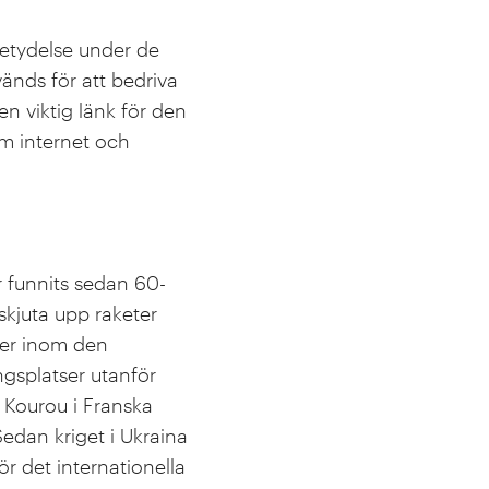
 betydelse under de
vänds för att bedriva
n viktig länk för den
om internet och
 funnits sedan 60-
 skjuta upp raketer
der inom den
gsplatser utanför
 Kourou i Franska
Sedan kriget i Ukraina
ör det internationella