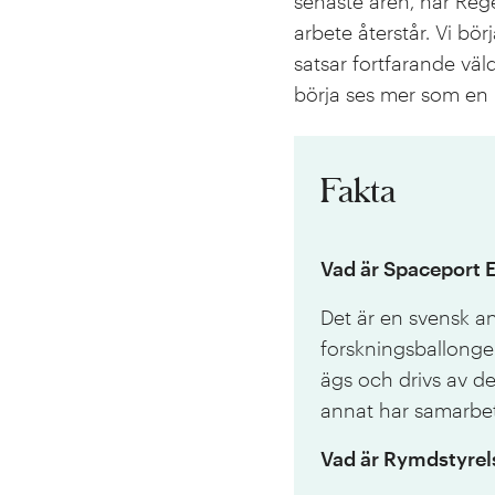
senaste åren, när Reg
arbete återstår. Vi bö
satsar fortfarande väl
börja ses mer som en in
Fakta
Vad är Spaceport 
Det är en svensk a
forskningsballonge
ägs och drivs av d
annat har samarbe
Vad är Rymdstyrel