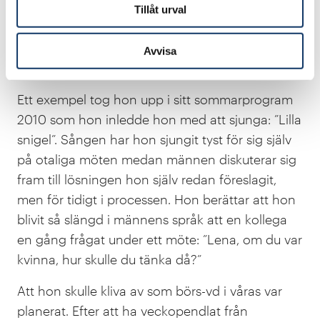
Tillåt urval
– Vi som är kvinnor i den mansdominerade
världen ägnar ju ett helt arbetsliv åt att förstå
Avvisa
hur män fungerar och tänker.
Ett exempel tog hon upp i sitt sommarprogram
2010 som hon inledde hon med att sjunga: ”Lilla
snigel”. Sången har hon sjungit tyst för sig själv
på otaliga möten medan männen diskuterar sig
fram till lösningen hon själv redan föreslagit,
men för tidigt i processen. Hon berättar att hon
blivit så slängd i männens språk att en kollega
en gång frågat under ett möte: ”Lena, om du var
kvinna, hur skulle du tänka då?”
Att hon skulle kliva av som börs-vd i våras var
planerat. Efter att ha veckopendlat från