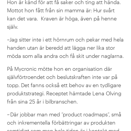
Hon är känd för att få saker och ting att hända.
Mottot hon fått från sin mamma är: Hur svårt
kan det vara. Kraven är höga, även på henne
själv.
–Jag sitter inte i ett hörnrum och pekar med hela
handen utan är beredd att lägga ner lika stor
möda som alla andra och få skit under naglarna.
På Mycronic mötte hon en organisation där
självförtroendet och beslutskraften inte var på
topp. Det fanns också ett behov av en tydligare
produktstrategi. Receptet hämtade Lena Olving
från sina 25 år i bilbranschen.
– Där jobbar man med ”product roadmaps”, små
och inkrementella förbättringar av produkten
samtidigt som man hela tiden är i kontakt med