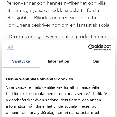
Personvagnar och hennes nyfikenhet och vilja
att lära sig nya saker ledde snabbt till första
chefsjobbet. Bilindustrin med sin stentuffa
konkurrens beskriver hon om en fantastisk skola.
– Du ska ständigt leverera bättre produkter med
mer teknikinnehåll som helst är billigare än de
föregående.
Samtycke
Information
Om
Särskilt nyttiga var åren som produktionschef,
först på Volvo Komponenter i Skövde, sedan för
monteringsfabriken i Torslanda som då var
Denna webbplats använder cookies
Sveriges största industriella arbetsplats. Hon
Vi använder enhetsidentifierare för att tillhandahålla
anser att alla med ledarskapsambitioner någon
funktioner för sociala medier och analysera vår trafik. Vi
gång borde jobba som chef i produktion.
vidarebefordrar även sådana identifierare och annan
information från din enhet till de sociala medier och
– Man blir enormt skolad i att ta beslut. Och ofta
annons- och analysföretag som vi samarbetar med.