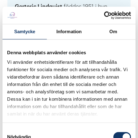
Gerteric Lindquist
föddes 1951 i byn
Eskilsryd utanför Nybro i Småland, där
hans far verkade som smed. Han tog
examen som civilingenjör i maskinteknik
Samtycke
Information
Om
vid Chalmers 1974. Han är även utbildad
civilekonom vid Uppsala universitet. Efter
Denna webbplats använder cookies
sina studier tillbringade han några år på
Vi använder enhetsidentifierare för att tillhandahålla
det svenska handelskontoret i Toronto. I
funktioner för sociala medier och analysera vår trafik. Vi
Kanada blev han rekryterad till sin första
vidarebefordrar även sådana identifierare och annan
tjänst på NIBE, som exportansvarig för
information från din enhet till de sociala medier och
annons- och analysföretag som vi samarbetar med.
såmaskiner. 1981 lämnade Gerteric
Dessa kan i sin tur kombinera informationen med annan
Lindquist NIBE och arbetade i några år på
information som du har tillhandahållit eller som de har
Scandinavian Trading Company och som
samlat in när du har använt deras tjänster.
exportchef på Assa Abloy, innan han 1988
återigen blev rekryterad till NIBE. Den här
Samtyckesval
gången som verkställande direktör, vilket
Nödvändig