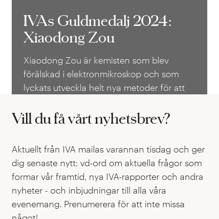
IVAs Guldmedalj 2024:
IVAs Guldmedalj 2024:
Xiaodong Zou
Xiaodong Zou
Xiaodong Zou är kemisten som blev
förälskad i elektronmikroskop och som
lyckats utveckla helt nya metoder för att
skapa 3D-bilder av atomstrukturer i porösa
material.
Vill du få vårt nyhetsbrev?
Aktuellt från IVA mailas varannan tisdag och ger
dig senaste nytt: vd-ord om aktuella frågor som
formar vår framtid, nya IVA-rapporter och andra
nyheter - och inbjudningar till alla våra
evenemang. Prenumerera för att inte missa
något!