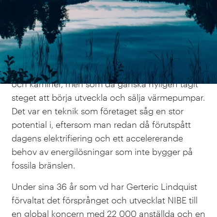
När
Gerteric Lindquist
tog över ledarskapet för
NIBE 1988 var det ett litet småländskt
energiteknikföretag som sedan 50-talet tillverkat
elektriska värmeelement, varmvattensberedare
och kaminer, men som då ganska nyligen tagit
steget att börja utveckla och sälja värmepumpar.
Det var en teknik som företaget såg en stor
potential i, eftersom man redan då förutspått
dagens elektrifiering och ett accelererande
behov av energilösningar som inte bygger på
fossila bränslen.
Under sina 36 år som vd har Gerteric Lindquist
förvaltat det försprånget och utvecklat NIBE till
en global koncern med 22 000 anställda och en