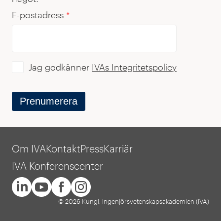
E-postadress
*
Jag godkänner
IVAs Integritetspolicy
Prenumerera
Om IVA
Kontakt
Press
Karriär
IVA Konferenscenter
© 2026 Kungl. Ingenjörsvetenskapsakademien (IVA)