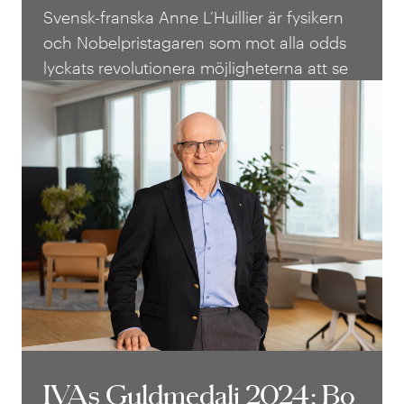
2024: Anne L’Huillier
Svensk-franska Anne L’Huillier är fysikern
och Nobelpristagaren som mot alla odds
lyckats revolutionera möjligheterna att se
in i atomernas och molekylernas värld.
IVAs Guldmedalj 2024: Bo