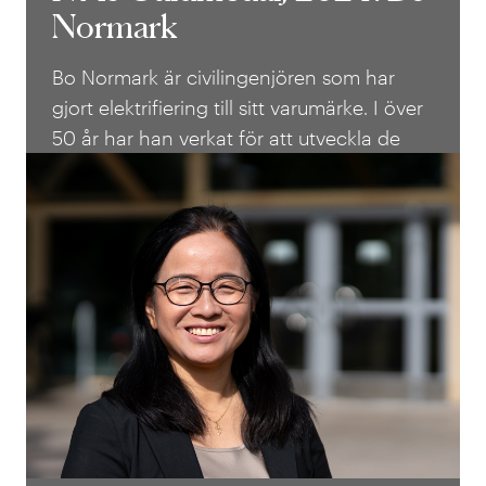
IVAs Guldmedalj 2024: Bo
Normark
Normark
Bo Normark är civilingenjören som har
gjort elektrifiering till sitt varumärke. I över
50 år har han verkat för att utveckla de
tekniska och politiska lösningar som krävs
för att bygga framtidens hållbara
energisystem.