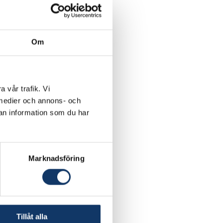
 hantera krisens
tsningar som krävs för
Om
a uppoffringar.
nologiska industri att
ill andra länder.
a vår trafik. Vi
a medier och annons- och
e efter krisen. Det
an information som du har
nom olika områden. Att
 för rekommendationer
randet både kan
Marknadsföring
Tillåt alla