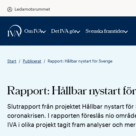
Ledamotsrummet
Om IVA
Det IVA gör
Svenska framtider
Start
Publicerat
Rapport: Hållbar nystart för Sverige
Rapport: Hållbar nystart fö
Slutrapport från projektet Hållbar nystart f
coronakrisen. I rapporten föreslås nio område
IVA i olika projekt tagit fram analyser och mer