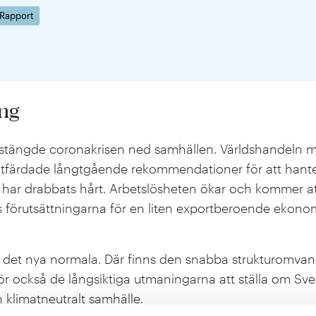
Rapport
ng
 stängde coronakrisen ned samhällen. Världshandeln 
 utfärdade långtgående rekommendationer för att han
ar drabbats hårt. Arbetslösheten ökar och kommer at
s förutsättningarna för en liten exportberoende ekonom
a det nya normala. Där finns den snabba strukturomvan
ör också de långsiktiga utmaningarna att ställa om Sverig
 klimatneutralt samhälle.