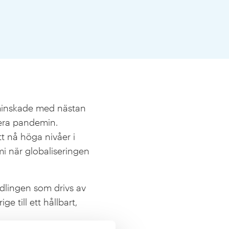
minskade med nästan
tera pandemin.
t nå höga nivåer i
i när globaliseringen
dlingen som drivs av
e till ett hållbart,