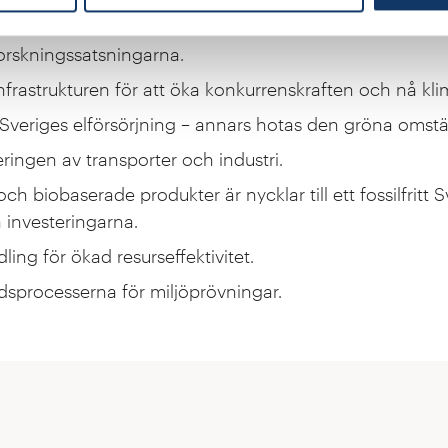
utbildning i närtid – många måste göra jobbet.
forskningssatsningarna.
infrastrukturen för att öka konkurrenskraften och nå kl
 Sveriges elförsörjning – annars hotas den gröna omstä
eringen av transporter och industri.
h biobaserade produkter är nycklar till ett fossilfritt S
 investeringarna.
dling för ökad resurseffektivitet.
åndsprocesserna för miljöprövningar.