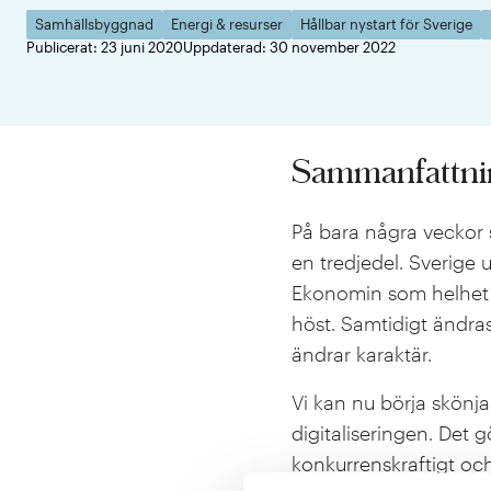
Samhällsbyggnad
Energi & resurser
Hållbar nystart för Sverige
Publicerat: 23 juni 2020
Uppdaterad: 30 november 2022
Sammanfattni
På bara några veckor
en tredjedel. Sverige
Ekonomin som helhet h
höst. Samtidigt ändra
ändrar karaktär.
Vi kan nu börja skönj
digitaliseringen. Det g
konkurrenskraftigt och