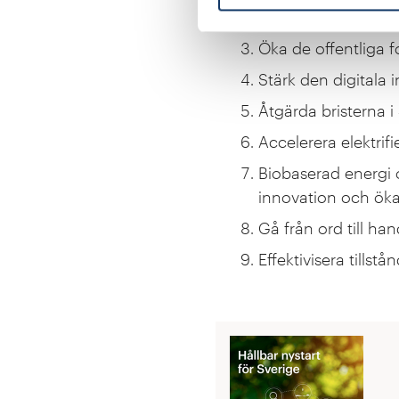
Satsa offensivt på 
Öka de offentliga 
Stärk den digitala 
Åtgärda bristerna i
Accelerera elektrifi
Biobaserad energi oc
innovation och öka
Gå från ord till han
Effektivisera tillst