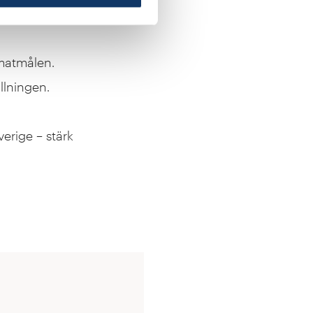
imatmålen.
llningen.
verige – stärk