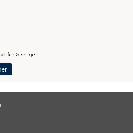
art för Sverige
ner
r