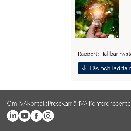
Rapport: Hållbar nyst
Läs och ladda 
Om IVA
Kontakt
Press
Karriär
IVA Konferenscente