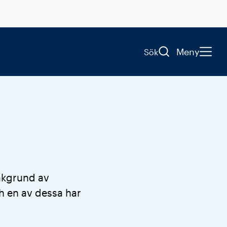
Meny
Sök
bakgrund av
ch en av dessa har