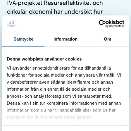
IVA-projektet Resurseffektivitet och
cirkulär ekonomi har undersökt hur
resurseffektiva de svenska
livsmedelstransporterna är – och vad som
behöver göras för att göra transporterna
Samtycke
Information
Om
hållbarare och resurssmartare i framtiden.
Denna webbplats använder cookies
Energi & resurser
Resurseffektivitet och cirkulär ekonomi
Vi använder enhetsidentifierare för att tillhandahålla
Rapport
funktioner för sociala medier och analysera vår trafik. Vi
Publicerat: 09 oktober 2019
Uppdaterad: 27 mars 2023
vidarebefordrar även sådana identifierare och annan
information från din enhet till de sociala medier och
annons- och analysföretag som vi samarbetar med.
Dessa kan i sin tur kombinera informationen med annan
Anledningen till att titta närmare på just
information som du har tillhandahållit eller som de har
livsmedelstransporter är att dessa kombinerar
samlat in när du har använt deras tjänster.
två nyckelområden för ett miljömedvetet och