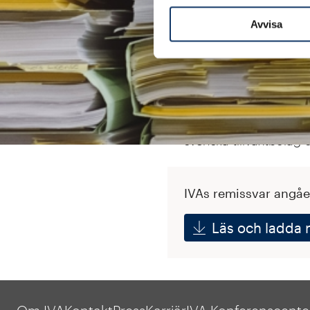
incitament.
Avvisa
Förslaget utvidgar gr
det räkenskapsår som 
gränsen för omsättning
IVA anser dock att det
företag att växa. En 
svenska tillväxtbolag o
IVAs remissvar angå
Läs och ladda 