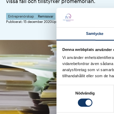
vissa fall och tillstyrker promemorian.
Entreprenörskap
Remissvar
Publicerat: 15 december 2020
Uppdaterad: 25 april 2023
Samtycke
Denna webbplats använder 
Vi använder enhetsidentifierar
vidarebefordrar även sådana i
analysföretag som vi samarb
tillhandahållit eller som de h
Samtyckesval
Nödvändig
IVA har i flera projekt
Sverige – spetspilot