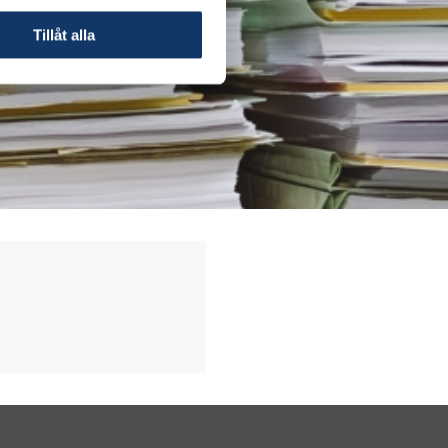
Tillåt alla
tar i företaget under
ill 150 och sätter
ätta för nystartade
tivt sätt gynna