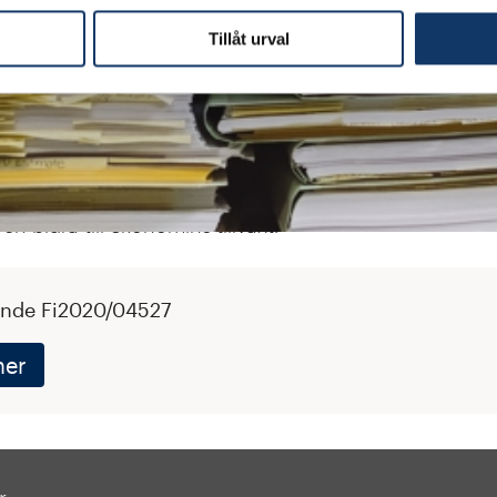
Tillåt urval
änsen för medelantalet anställda och delägare som arbe
närmast föregår det år då personaloptionen förvärvas t
 eller balansomslutning till 280 miljoner kronor.
 finns utrymme för ytterligare lättnader som kan underl
ökning av personaloptioners användning kan på ett posi
ch bidra till ekonomins tillväxt.
ende Fi2020/04527
ner