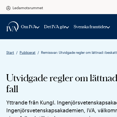
Ledamotsrummet
Om IVA
Det IVA gör
Svenska framtider
Start
Publicerat
Remissvar: Utvidgade regler om lättnad i beskattn
Utvidgade regler om lättnad 
fall
Yttrande från Kungl. Ingenjörsvetenskapsak
Ingenjörsvetenskapsakademien, IVA, välkomnar