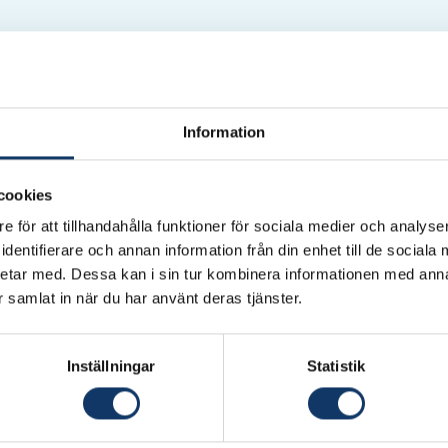
Information
cookies
e för att tillhandahålla funktioner för sociala medier och analyser
dentifierare och annan information från din enhet till de social
etar med. Dessa kan i sin tur kombinera informationen med ann
ar samlat in när du har använt deras tjänster.
Inställningar
Statistik
, som Innovation för tillväxtprojekt, Innovationskraft Sve
er och Svenska entreprenörskapsakademien, behandla