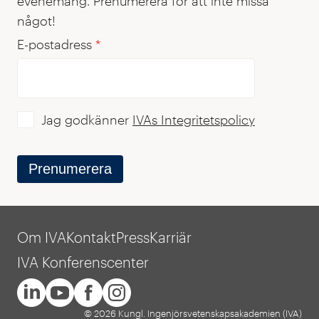
evenemang. Prenumerera för att inte missa
något!
E-postadress
*
Jag godkänner
IVAs Integritetspolicy
Prenumerera
Om IVA
Kontakt
Press
Karriär
IVA Konferenscenter
© 2026 Kungl. Ingenjörsvetenskapsakademien (IVA)