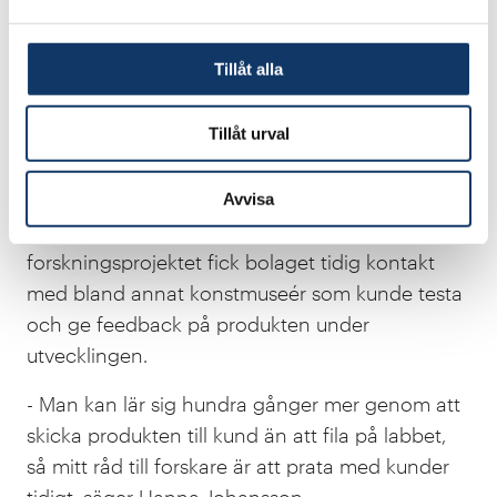
vårt material, säger Hanna Johansson.
Nu är utmaningen att skala upp produktionen.
Tillåt alla
Adsorbi planerar därför att ta in mer kapital och
bygga en pilotfabrik.
Tillåt urval
Enligt Hanna Johansson finns två förklaringar till
Adsorbis snabba resa från labb till marknad. Den
Avvisa
första är tidiga kunder. Genom
forskningsprojektet fick bolaget tidig kontakt
med bland annat konstmuseér som kunde testa
och ge feedback på produkten under
utvecklingen.
- Man kan lär sig hundra gånger mer genom att
skicka produkten till kund än att fila på labbet,
så mitt råd till forskare är att prata med kunder