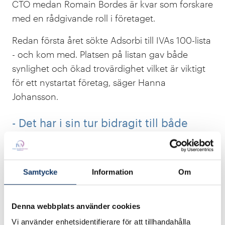
CTO medan Romain Bordes är kvar som forskare
med en rådgivande roll i företaget.
Redan första året sökte Adsorbi till IVAs 100-lista
- och kom med. Platsen på listan gav både
synlighet och ökad trovärdighet vilket är viktigt
för ett nystartat företag, säger Hanna
Johansson.
- Det har i sin tur bidragit till både
kontakter och priser. Det blir som en
snöbollseffekt.
Samtycke
Information
Om
Ett annat resultat av 100-listan var att Adsrobi
valdes ut för att delta i Vinnovas
inkubatorprogram Reach i Silicon Valley vid
Denna webbplats använder cookies
Nordic Innovation House. Det sex månader
Vi använder enhetsidentifierare för att tillhandahålla