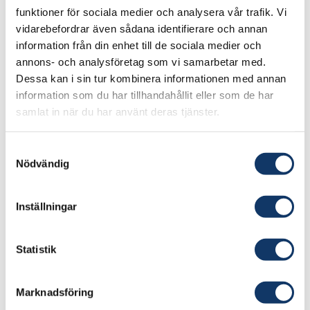
långa programmet avslutades i april i år med två
funktioner för sociala medier och analysera vår trafik. Vi
vidarebefordrar även sådana identifierare och annan
veckor i Palo Alto för Hanna Johansson och
information från din enhet till de sociala medier och
Kinga Grenda.
annons- och analysföretag som vi samarbetar med.
Dessa kan i sin tur kombinera informationen med annan
- Det var en jättenyttig erfarenhet och en
information som du har tillhandahållit eller som de har
möjlighet att bygga nätverk. Vi har också fått en
samlat in när du har använt deras tjänster.
större förståelse för vad som krävs för att gå in
på USA-marknaden.
Samtyckesval
Nödvändig
Det nya luftreningsmaterialet säljs i dag i form av
vita pelletts till konstmuséer och arkiv via en
distributör. Nästa produkt, som ska släppas till
Inställningar
hösten, blir påsar som läggs i skor för att ta bort
fukt och dålig lukt. Samtidigt hägrar en större
Statistik
marknad, den för luftfilter.
Marknadsföring
- Vi har kontakt med flera tillverkare som testar