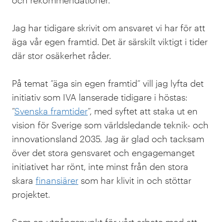
Jag har tidigare skrivit om ansvaret vi har för att
äga vår egen framtid. Det är särskilt viktigt i tider
där stor osäkerhet råder.
På temat ”äga sin egen framtid” vill jag lyfta det
initiativ som IVA lanserade tidigare i höstas:
”
Svenska framtider
”, med syftet att staka ut en
vision för Sverige som världsledande teknik- och
innovationsland 2035. Jag är glad och tacksam
över det stora gensvaret och engagemanget
initiativet har rönt, inte minst från den stora
skara
finansiärer
som har klivit in och stöttar
projektet.
Som en utgångspunkt för vårt arbete med att