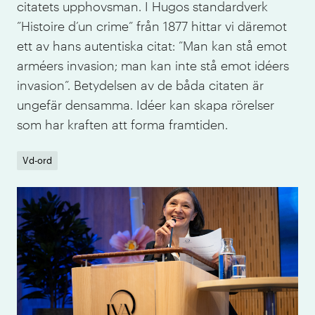
citatets upphovsman. I Hugos standardverk
”Histoire d’un crime” från 1877 hittar vi däremot
ett av hans autentiska citat: ”Man kan stå emot
arméers invasion; man kan inte stå emot idéers
invasion”. Betydelsen av de båda citaten är
ungefär densamma. Idéer kan skapa rörelser
som har kraften att forma framtiden.
Vd-ord
IVA