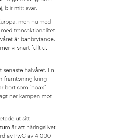
blir mitt svar.
i Europa, men nu med
t med transaktionalitet.
lvåret är banbrytande.
r vi snart fullt ut
et senaste halvåret. En
h framtoning kring
r bort som ”hoax”.
 lagt ner kampen mot
tade ut sitt
um är att näringslivet
gjord av PwC av 4 000