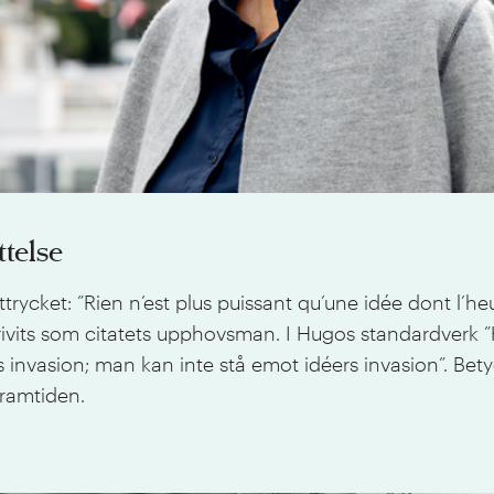
telse
ycket: ”Rien n’est plus puissant qu’une idée dont l’heu
ts som citatets upphovsman. I Hugos standardverk ”Hist
s invasion; man kan inte stå emot idéers invasion”. B
framtiden.