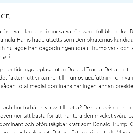
er,
a året var den amerikanska valrörelsen i full blom. Jo
 Kamala Harris hade utsetts som Demokraternas kandid
 och nu ägde han dagordningen totalt. Trump var - och 
g till.
ller tidningsupplaga utan Donald Trump. Det är naturlig
et faktum att vi känner till Trumps uppfattning om var
sådan total medial dominans har ingen annan president 
och hur förhåller vi oss till detta? De europeiska leda
yen gör sitt bästa för att hantera den mycket svåra 
 dominant och oförutsägbar kraft som Donald Trump. 
trygghet och säkerhet. Det är nästan existentiellt. Men 