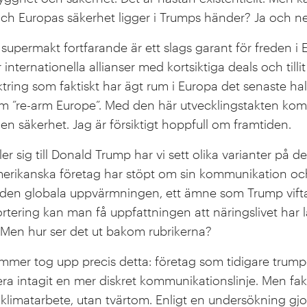
och Europas säkerhet ligger i Trumps händer? Ja och nej, 
supermakt fortfarande är ett slags garant för freden 
internationella allianser med kortsiktiga deals och tilli
yktring som faktiskt har ägt rum i Europa det senaste ha
 om ”re-arm Europe”. Med den här utvecklingstakten komme
en säkerhet. Jag är försiktigt hoppfull om framtiden.
ler sig till Donald Trump har vi sett olika varianter på d
merikanska företag har stöpt om sin kommunikation oc
a den globala uppvärmningen, ett ämne som Trump vifta
ering kan man få uppfattningen att näringslivet har
 Men hur ser det ut bakom rubrikerna?
mmer tog upp precis detta: företag som tidigare trumpe
a intagit en mer diskret kommunikationslinje. Men fakt
tt klimatarbete, utan tvärtom. Enligt en undersökning 