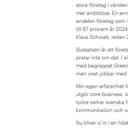
stora företag i världe
mer ambitiösa. En anna
andelen företag som i
till 67 procent år 2
Klaus Schwab, redan 20
Slutsatsen är att före
pratar inte om det. I 
med begreppet Greenw
man visst jobbar med
Min egen erfarenhet f
utgör core business. Ja
tycke verkar svenska f
kommunikation och var
Nu kliver vi in i en hö