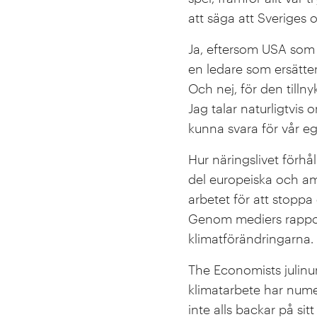
att säga att Sveriges 
Ja, eftersom USA som 
en ledare som ersätter 
Och nej, för den tilln
Jag talar naturligtvis
kunna svara för vår eg
Hur näringslivet förhål
del europeiska och a
arbetet för att stopp
Genom mediers rapport
klimatförändringarna.
The Economists julinu
klimatarbete har numer
inte alls backar på si