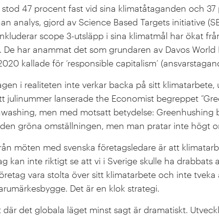
n stod 47 procent fast vid sina klimatåtaganden och 37 
n analys, gjord av Science Based Targets initiative (SBT
nkluderar scope 3-utsläpp i sina klimatmål har ökat fr
024. De har anammat det som grundaren av Davos Worl
20 kallade för ‘responsible capitalism’ (ansvarstagand
tagen i realiteten inte verkar backa på sitt klimatarbete
sitt julinummer lanserade the Economist begreppet ”Gre
ashing, men med motsatt betydelse: Greenhushing be
 den gröna omställningen, men man pratar inte högt o
rån möten med svenska företagsledare är att klimatarb
g kan inte riktigt se att vi i Sverige skulle ha drabbats
öretag vara stolta över sitt klimatarbete och inte tveka 
umärkesbygge. Det är en klok strategi.
st där det globala läget minst sagt är dramatiskt. Utveck