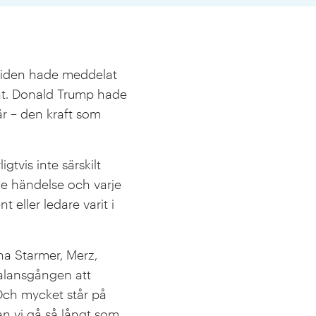
e Biden hade meddelat
at. Donald Trump hade
är – den kraft som
tvis inte särskilt
je händelse och varje
eller ledare varit i
rna Starmer, Merz,
balansgången att
Och mycket står på
kan vi gå så långt som