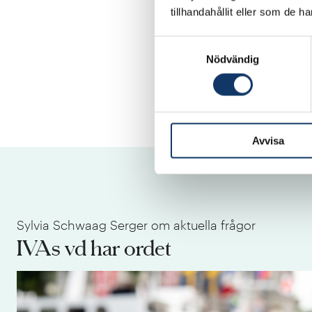
tillhandahållit eller som de h
Samtyckesval
Tack för att du är
Nödvändig
/professor Sylvia Sc
Vd-orden publiceras p
Avvisa
Sylvia Schwaag Serger om aktuella frågor
IVAs vd har ordet