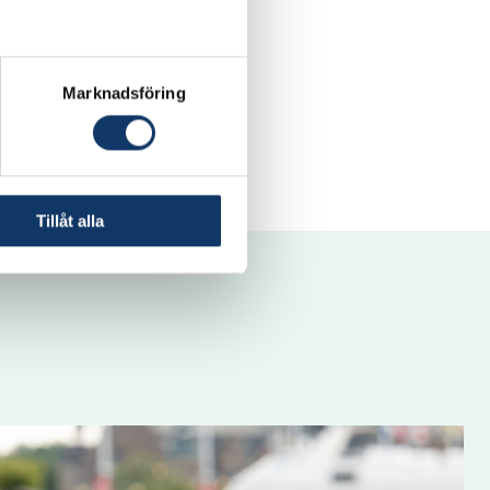
Marknadsföring
inkedIn
.
Tillåt alla
IVA