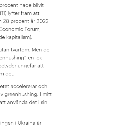
procent hade blivit
i) lyfter fram att
ån 28 procent år 2022
d Economic Forum,
e kapitalism).
, utan tvärtom. Men de
enhushing”, en lek
tyder ungefär att
m det.
etet accelererar och
 av greenhushing. I mitt
att använda det i sin
lingen i Ukraina är