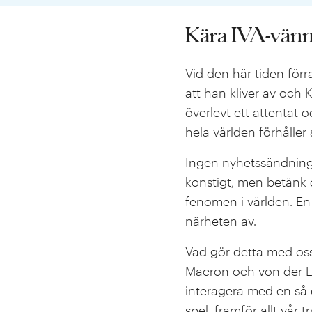
Kära IVA-vänn
Vid den här tiden förr
att han kliver av och
överlevt ett attentat
hela världen förhåller si
Ingen nyhetssändning e
konstigt, men betänk d
fenomen i världen. En 
närheten av.
Vad gör detta med oss 
Macron och von der Le
interagera med en så
spel, framför allt vår 