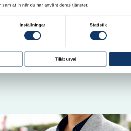
ar samlat in när du har använt deras tjänster.
 en del av IVAs nätverk!
Inställningar
Statistik
hwaag Serger, vd IVA
å svenska i IVAs nyhetsbrev, och på engelska på IVAs L
Tillåt urval