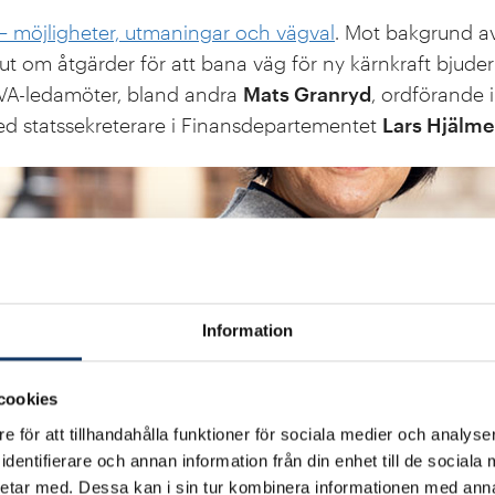
 – möjligheter, utmaningar och vägval
. Mot bakgrund av
slut om åtgärder för att bana väg för ny kärnkraft bjuder I
IVA-ledamöter, bland andra
Mats Granryd
, ordförande i
d statssekreterare i Finansdepartementet
Lars Hjälme
Information
cookies
e för att tillhandahålla funktioner för sociala medier och analyser
dentifierare och annan information från din enhet till de social
etar med. Dessa kan i sin tur kombinera informationen med ann