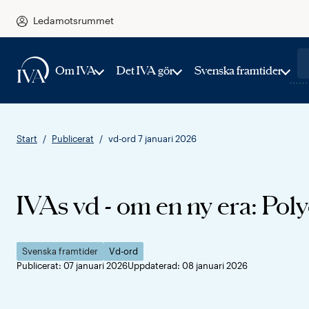
Ledamotsrummet
Om IVA
Det IVA gör
Svenska framtider
Start
Publicerat
vd-ord 7 januari 2026
IVAs vd - om en ny era: Pol
Svenska framtider
Vd-ord
Publicerat: 07 januari 2026
Uppdaterad: 08 januari 2026