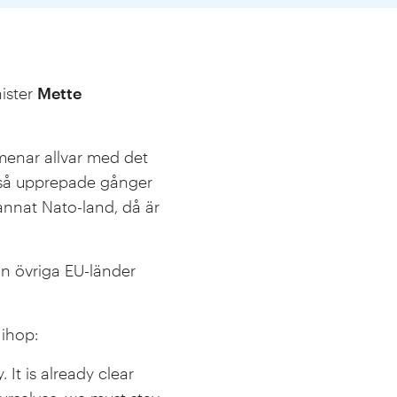
nister
Mette
 menar allvar med det
ckså upprepade gånger
 annat Nato-land, då är
ån övriga EU-länder
 ihop:
It is already clear