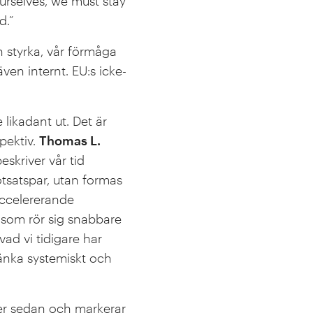
urselves, we must stay
d.”
n styrka, vår förmåga
ven internt. EU:s icke-
likadant ut. Det är
spektiv.
Thomas L.
eskriver vår tid
tsatspar, utan formas
accelererande
 som rör sig snabbare
vad vi tidigare har
tänka systemiskt och
er sedan och markerar