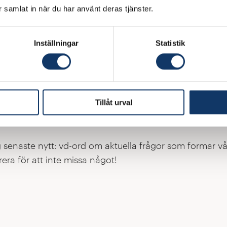
ar samlat in när du har använt deras tjänster.
 en del av IVAs nätverk!
hwaag Serger, vd IVA
Inställningar
Statistik
å svenska i IVAs nyhetsbrev, och på engelska på IVAs L
Tillåt urval
g senaste nytt: vd-ord om aktuella frågor som formar vå
era för att inte missa något!