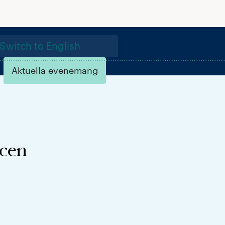
Switch to English
Aktuella evenemang
ycen