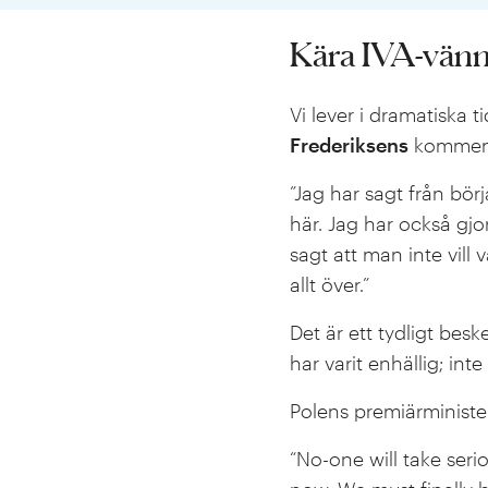
Kära IVA-vänn
Vi lever i dramatiska 
Frederiksens
komment
”Jag har sagt från bör
här. Jag har också gj
sagt att man inte vill
allt över.”
Det är ett tydligt be
har varit enhällig; in
Polens premiärminist
“No-one will take seri