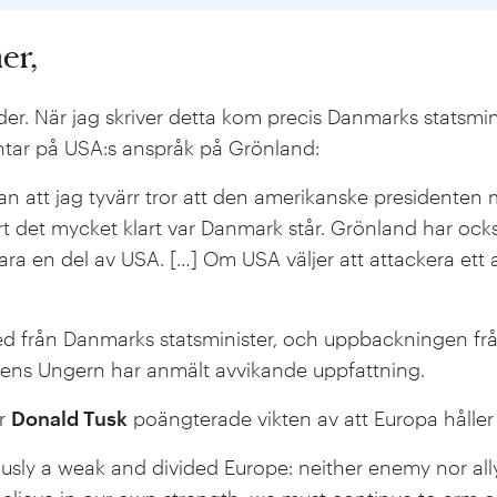
er,
tider. När jag skriver detta kom precis Danmarks statsmi
ar på USA:s anspråk på Grönland:
jan att jag tyvärr tror att den amerikanske presidenten
ort det mycket klart var Danmark står. Grönland har o
 vara en del av USA. […] Om USA väljer att attackera ett
sked från Danmarks statsminister, och uppbackningen fr
te ens Ungern har anmält avvikande uppfattning.
er
Donald Tusk
poängterade vikten av att Europa håller
ously a weak and divided Europe: neither enemy nor ally. 