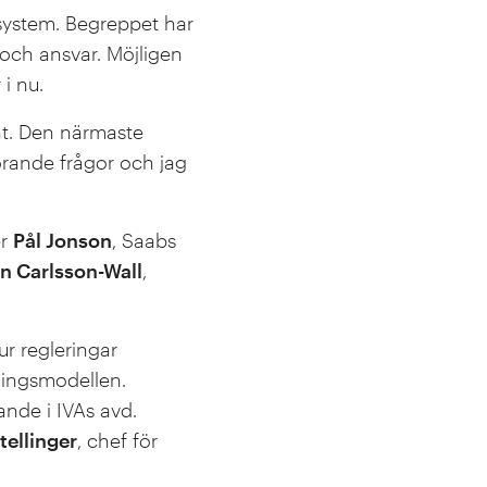
 system. Begreppet har
 och ansvar. Möjligen
 i nu.
änt. Den närmaste
örande frågor och jag
er
Pål Jonson
, Saabs
n Carlsson-Wall
,
r regleringar
ningsmodellen.
nde i IVAs avd.
tellinger
, chef för