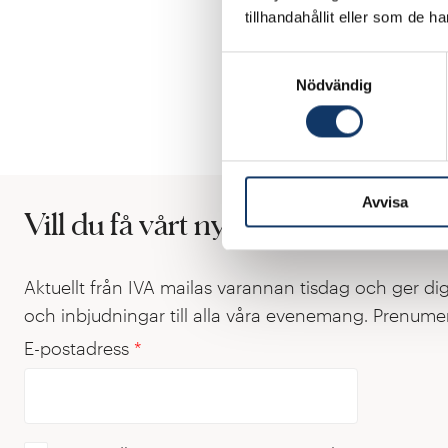
tillhandahållit eller som de h
Tack för att du är
Samtyckesval
/professor Sylvia Sc
Nödvändig
Vd-orden publiceras p
Avvisa
Vill du få vårt nyhetsbrev?
Aktuellt från IVA mailas varannan tisdag och ger di
och inbjudningar till alla våra evenemang. Prenumer
E-postadress
*