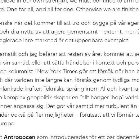
believe in our own strength, we must continue to arm o
e. One for all, and all for one. Otherwise we are finishe
 önska när det kommer till att tro och bygga på vår ege
a och dra nytta av att agera gemensamt – externt, men ä
eglerade inre marknad är det uppenbara exemplet.
atik och jag befarar att resten av året kommer att se 
ra sin samtid, eller att sätta händelser i kontext och per
 och kolumnist i New York Times gör ett försök när han b
 där världen inte längre kan förstås genom tydliga mo
änkade krafter. Tekniska språng inom AI och kvant, 
h komplex geopolitik skapar en ”allt hänger ihop”-värld
hinner anpassa sig. Det gör vår samtid mer turbulent än 
er också på fler möjligheter – förutsatt att vi förmår 
uropa.
et
Antropocen
som introducerades för ett par decenni