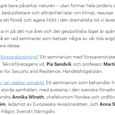
ngre bara påverkar naturen – utan formar hela jordens
, beslutsfattare och allmänhet talar om klimat, resurser
 att förstå och agera klokt i den dramatiska tid vi lever
ka in på det nya året och det geopolitiska läget är sp
 en rad seminarier som belyser några av vår tids avg
era dessa:
 försvarsforskning?
Ett seminarium med försvarsminist
, Teknikföretagens vd,
Pia Sandvik
och professor
Marti
er for Secuirty and Resilience, Handelshögskolan.
e i en osäker omvärld.
Ett seminarium som behandlar hu
 styrda samhällen, med avstamp i den svenska förvalt
 andra
Annika Winsth
, chefekonom Nordea och ordföra
röm
, ledamot av Europeiska revisionsrätten, och
Anna S
-frågor, Svenskt Näringsliv.