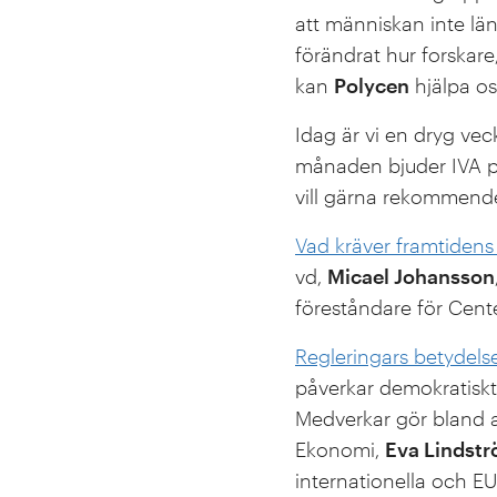
att människan inte lä
förändrat hur forskare
kan
Polycen
hjälpa oss
Idag är vi en dryg vec
månaden bjuder IVA på
vill gärna rekommend
Vad kräver framtidens
vd,
Micael Johansson
föreståndare för Cent
Regleringars betydels
påverkar demokratiskt
Medverkar gör bland
Ekonomi,
Eva Lindst
internationella och EU