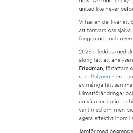
now. We must finally 
united like never befor
Vi har en del kvar att
att försvara oss själv
fungerande och överr
2026 inleddes med dram
aldrig lätt att analyse
Friedman
, författare
som
Polycen
– en epok
av många tätt sammanl
klimatförändringar oc
än våra institutioner 
varit med om, men bjud
agera effektivt inom E
Jämför med begrepp