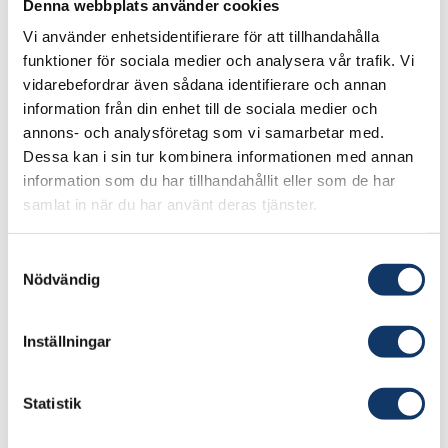
Denna webbplats använder cookies
Vi använder enhetsidentifierare för att tillhandahålla
Samhället är helt beroende av en fungerande
funktioner för sociala medier och analysera vår trafik. Vi
digital infrastruktur. Under senare år har tekniska
vidarebefordrar även sådana identifierare och annan
information från din enhet till de sociala medier och
fel och andra störningar slagit ut vitala
annons- och analysföretag som vi samarbetar med.
samhällsfunktioner. Som medborgare räknar vi
Dessa kan i sin tur kombinera informationen med annan
med att molntjänster ska fungera under dygnets
information som du har tillhandahållit eller som de har
alla timmar så att vi kan sköta banktjänster,
samlat in när du har använt deras tjänster.
myndighetsärenden och sociala kontakter.
Samtyckesval
Dagens digitala infrastruktur är resultatet av en
Nödvändig
rad privata aktörers beslut och initiativ. Därmed
ökar riskerna för lägre infrastruktursäkerhet,
Inställningar
driftsäkerhet och robusthet. Vad krävs av
Sveriges digitala infrastruktur för att skapa säker
Statistik
tillgång till digital information och tjänster och
motverka intrång?