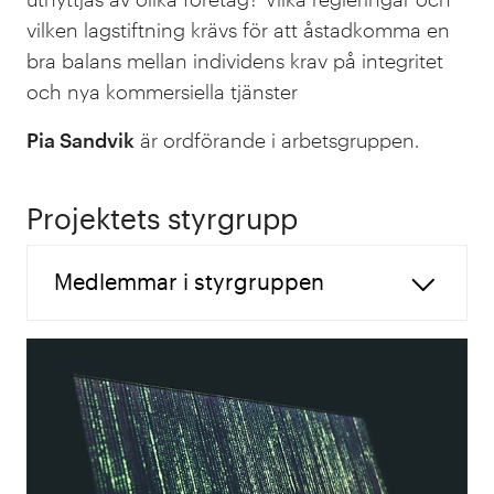
vilken lagstiftning krävs för att åstadkomma en
bra balans mellan individens krav på integritet
och nya kommersiella tjänster
Pia Sandvik
är ordförande i arbetsgruppen.
Projektets styrgrupp
Medlemmar i styrgruppen
Jan Nygren
, PrimeKey Solutions
(ordförande)
Karl Bergman
, Vattenfall
Anne-Marie Eklund Löwinder
,
Internetstiftelsen