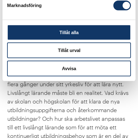
Marknadsföring
Partrik Fältström
är ordförande i
arbetsgruppen.
Kompetensförsörjning
Tillåt alla
Digitalisering innebär nya kunskapskrav. Det som
Tillåt urval
lärdes ut under grundutbildningen på högskolan
kan vara obsolet redan fem år efter examen.
Avvisa
Därför måste en individ återvända till högskolan
flera gånger under sitt yrkesliv för att lära nytt.
Livslångt lärande måste bli en realitet. Vad krävs
av skolan och högskolan för att klara de nya
utbildningsuppgifterna och återkommande
utbildningar? Och hur ska arbetslivet anpassas
till ett livslångt lärande som för att möta ett
kontinuerligt utbildningsbehov som är en del av