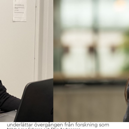
Genom 100-listan uppmärksammar IVA samtida
forskning som har potential att inom överskådlig
framtid skapa nytta. Syftet med listan är att
underlätta för företag och forskare att hitta
varandra för samverkan kring fortsatt utveckling
och just nyttiggörande av sin forskning.
100-listan en kvalitetsstämpel
100-listan är ett unikt skyltfönster som
underlättar övergången från forskning som