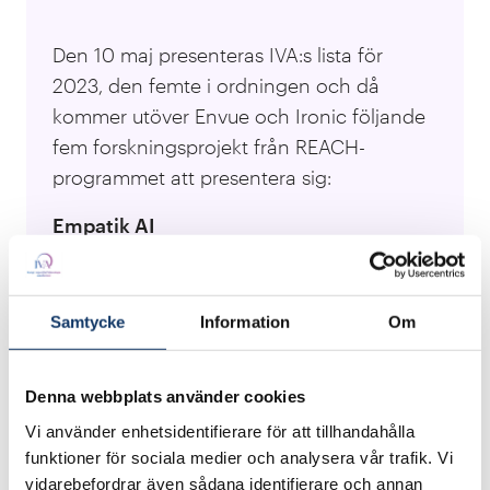
Den 10 maj presenteras IVA:s lista för
2023, den femte i ordningen och då
kommer utöver Envue och Ironic följande
fem forskningsprojekt från REACH-
programmet att presentera sig:
Empatik AI
Utvecklar AI som förstår multimodala
mänskliga känslor och förbättrar
Samtycke
Information
Om
kommunikationen genom artificiell empati.
Djupinlärningsmetoden kombinerar verbal
och icke-verbal kommunikation som
Denna webbplats använder cookies
möjliggör en djupare förståelse av
Vi använder enhetsidentifierare för att tillhandahålla
dynamisk mänsklig kommunikation.
funktioner för sociala medier och analysera vår trafik. Vi
vidarebefordrar även sådana identifierare och annan