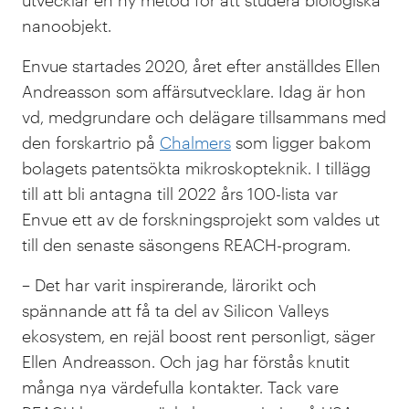
utvecklar en ny metod för att studera biologiska
nanoobjekt.
Envue startades 2020, året efter anställdes Ellen
Andreasson som affärsutvecklare. Idag är hon
vd, medgrundare och delägare tillsammans med
den forskartrio på
Chalmers
som ligger bakom
bolagets patentsökta mikroskopteknik. I tillägg
till att bli antagna till 2022 års 100-lista var
Envue ett av de forskningsprojekt som valdes ut
till den senaste säsongens REACH-program.
– Det har varit inspirerande, lärorikt och
spännande att få ta del av Silicon Valleys
ekosystem, en rejäl boost rent personligt, säger
Ellen Andreasson. Och jag har förstås knutit
många nya värdefulla kontakter. Tack vare