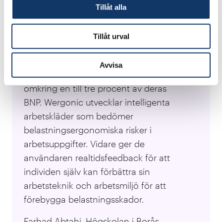
Tillåt alla
Felix Mossberg, affärsutvecklare Lanterna.
Tillåt urval
Wergonic
Belastningsskador utgör ett globalt
Avvisa
problem som kostar många nationer
omkring en till tre procent av deras
BNP. Wergonic utvecklar intelligenta
arbetskläder som bedömer
belastningsergonomiska risker i
arbetsuppgifter. Vidare ger de
användaren realtidsfeedback för att
individen själv kan förbättra sin
arbetsteknik och arbetsmiljö för att
förebygga belastningsskador.
Farhad Abtahi, Högskolan i Borås,