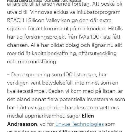
Nélida Leiva Eriksson och Ellen Andreasson
affärsidé till affärsdrivande företag. Att ocskå bli
utvald till Vinnovas exklusiva inkubatorprogram
REACH i Silicon Valley kan ge den där extra
skjutsen för att komma ut på marknaden. Hittills
har tio forskningsprojekt från IVAs 100-lista fått
chansen. Alla har bildat bolag och ägnar nu allt
mer tid åt kapitalanskaffning, affärsutveckling
och marknadsföring.
– Den exponering som 100-listan ger, har
verkligen varit betydelsefull, inte minst som en
kvalitetsstämpel. Sedan vi kom med på listan, är
det bland annat flera potentiella investerare som
har hört av sig och den har dessutom gett oss
medial uppmärksamhet, säger
Ellen
Andreasson
, vd för
Envue Technologies
som