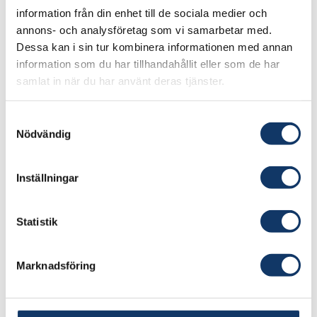
Ulrik Rosenvinge-Thürmer, Stockholms
information från din enhet till de sociala medier och
universitet.
annons- och analysföretag som vi samarbetar med.
Dessa kan i sin tur kombinera informationen med annan
Lanterna
information som du har tillhandahållit eller som de har
samlat in när du har använt deras tjänster.
Utvecklar teknologier och metoder för att
synliggöra genetiskt material såsom mRNA
Samtyckesval
utan att påverka deras naturliga funktion i
Nödvändig
celler. Detta hjälper farma företag och
forskare att snabbare ta fram och utnyttja
Inställningar
potentialen av nya genetiska läkemedel
både för framtida pandemier och för stora
Statistik
folksjukdomar såsom cancer med hjälp av
att bidra med mer representativt resultat i
Marknadsföring
deras analyser. Forskningen har bedrivits
på Chalmers av bland andra Elin Esbjörner
Winters och Marcus Wilhelmsson.