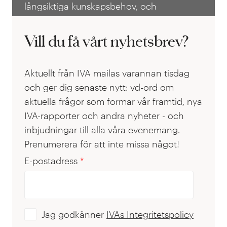
långsiktiga kunskapsbehov, och
säkerställer Sveriges position som
kunskapsnation.
Vill du få vårt nyhetsbrev?
Aktuellt från IVA mailas varannan tisdag
och ger dig senaste nytt: vd-ord om
aktuella frågor som formar vår framtid, nya
IVA-rapporter och andra nyheter - och
inbjudningar till alla våra evenemang.
Prenumerera för att inte missa något!
E-postadress
*
Jag godkänner
IVAs Integritetspolicy