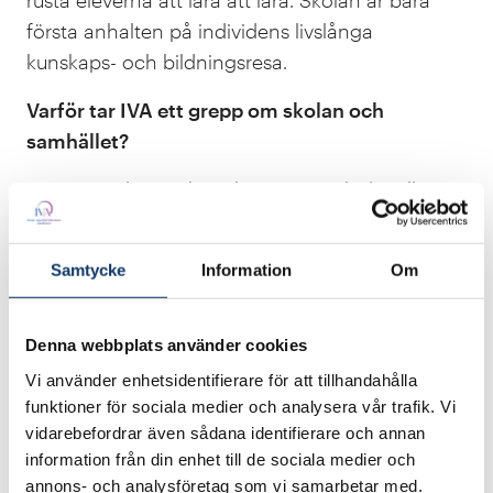
första anhalten på individens livslånga
kunskaps- och bildningsresa.
Varför tar IVA ett grepp om skolan och
samhället?
- IVAs uppdrag och ambition är att bidra till
samhällets utveckling med kunskap och förnuft
genom att bygga broar mellan näringsliv,
Samtycke
Information
Om
offentlig verksamhet, akademi och politik. Det är
därför ett naturligt steg för IVA att nu också
belysa hur skolan som bildningsinstitution kan
Denna webbplats använder cookies
och ska bidra till en hållbar samhällsutveckling.
Vi använder enhetsidentifierare för att tillhandahålla
funktioner för sociala medier och analysera vår trafik. Vi
Vad hoppas ni åstadkomma?
vidarebefordrar även sådana identifierare och annan
information från din enhet till de sociala medier och
- Skoldebatten är inte sällan polariserad. Vi vill
annons- och analysföretag som vi samarbetar med.