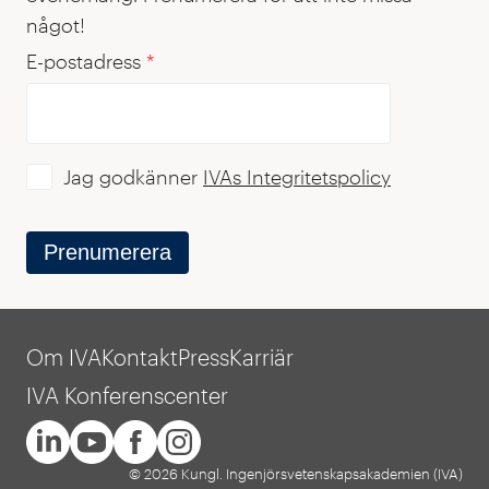
något!
E-postadress
*
Jag godkänner
IVAs Integritetspolicy
Prenumerera
Om IVA
Kontakt
Press
Karriär
IVA Konferenscenter
© 2026 Kungl. Ingenjörsvetenskapsakademien (IVA)