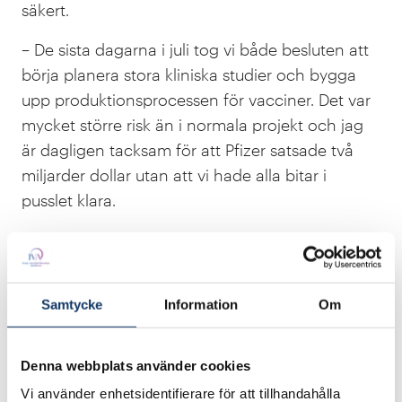
säkert.
– De sista dagarna i juli tog vi både besluten att
börja planera stora kliniska studier och bygga
upp produktionsprocessen för vacciner. Det var
mycket större risk än i normala projekt och jag
är dagligen tacksam för att Pfizer satsade två
miljarder dollar utan att vi hade alla bitar i
pusslet klara.
Vaccinen mot covid-19 består av mRNA som
innehåller genetisk information om det så
kallade spikproteinet på coronavirusets yta. När
Samtycke
Information
Om
vaccinet injiceras in i armen och kommer in i
cellerna läser ribosomerna av koden och
tillverkar spikproteinet som triggar kroppens
Denna webbplats använder cookies
immunförsvar att känna igen viruset och bygga
Vi använder enhetsidentifierare för att tillhandahålla