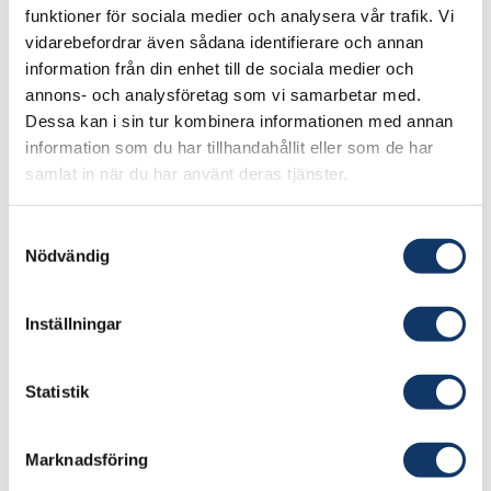
upp ett försvar.
funktioner för sociala medier och analysera vår trafik. Vi
vidarebefordrar även sådana identifierare och annan
De nya vaccinerna har inneburit ett
information från din enhet till de sociala medier och
genombrott för mRNA-tekniken
. Nu används
annons- och analysföretag som vi samarbetar med.
Dessa kan i sin tur kombinera informationen med annan
den för att utveckla vacciner för flera andra
information som du har tillhandahållit eller som de har
virussjukdomar och även för cancer, där
samlat in när du har använt deras tjänster.
immunförsvaret kan fås att attackera
tumörceller.
Samtyckesval
Nödvändig
– Vi har nyligen fått vår första
influensavaccinkandidat i kliniska studier. Vi har
Inställningar
ett cancerläkemedel på väg ut i klinik. Fler
kommer på relativt kort tid, säger Mikael Dolsten.
Statistik
– Tekniken blir den viktigaste inom biomedicinsk
forskning för att förebygga och behandla
Marknadsföring
sjukdom under detta sekel. Tekniken används för