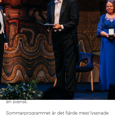
Hans vaccin slog världen
med häpnad
Det senaste året har kontakterna med Sverige
blivit fler. Han är sedan årsskiftet gästprofessor
vid Lunds universitet. I juli var han
sommarpratare och det blev känt för en bredare
publik att det bakom Pfizers vaccin – som då
injicerats i miljoner svenska överarmar – fanns
en svensk.
Sommarprogrammet är det fjärde mest lyssnade