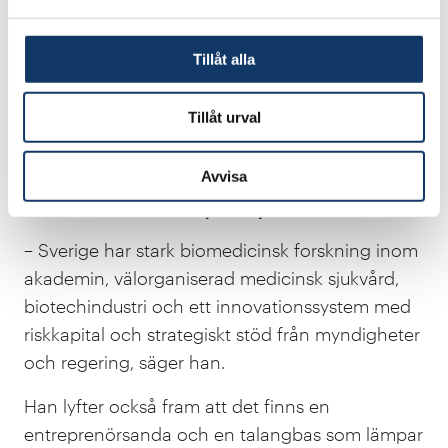
infektionssjukdomar här och nu och för cancer
de kommande åren. Längre fram kommer
Tillåt alla
mRNA-tekniken potentiellt att kunna användas
för att bota genetiska sjukdomar.
Tillåt urval
Hur står sig svensk
läkemedelsindustri i ett
Avvisa
internationellt perspektiv?
– Sverige har stark biomedicinsk forskning inom
akademin, välorganiserad medicinsk sjukvård,
biotechindustri och ett innovationssystem med
riskkapital och strategiskt stöd från myndigheter
och regering, säger han.
Han lyfter också fram att det finns en
entreprenörsanda och en talangbas som lämpar