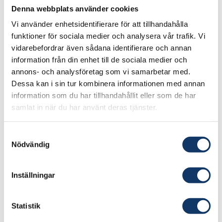
varandra. Detta blev möten som fick Peter
Denna webbplats använder cookies
Löthberg att, tillsammans med sina gelikar, börja
Vi använder enhetsidentifierare för att tillhandahålla
fundera på hur tekniken skulle kunna utvecklas
funktioner för sociala medier och analysera vår trafik. Vi
vidare till någonting som sträckte sig långt
vidarebefordrar även sådana identifierare och annan
information från din enhet till de sociala medier och
utanför den akademiska världen.
annons- och analysföretag som vi samarbetar med.
- Det som drev mig var ju att jag hade sett att
Dessa kan i sin tur kombinera informationen med annan
information som du har tillhandahållit eller som de har
det fungerade. Jag hade varit ganska många
samlat in när du har använt deras tjänster.
gånger och hälsat på mina vänner på MIT, och
sett att det här är någonting alltså.
Samtyckesval
Bidrog till den stora
Nödvändig
sammankopplingen
Inställningar
Under 80- och 90-talet etablerade sig Peter
Löthberg som en av de drivande krafter som
Statistik
jobbade för att hitta lösningar för att binda ihop