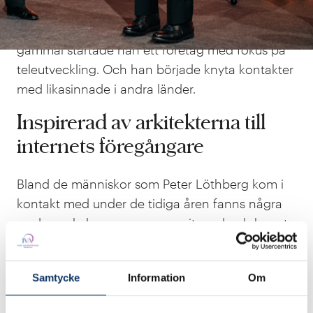
gemene mans hem. Redan i slutet av 70-talet
hade han samlat på sig flera stycken. Bara 20 år
gammal startade han ett företag med fokus på
teleutveckling. Och han började knyta kontakter
med likasinnade i andra länder.
Inspirerad av arkitekterna till
internets föregångare
Bland de människor som Peter Löthberg kom i
kontakt med under de tidiga åren fanns några
av de nyckelpersoner som varit med och byggt
upp
Arpanet
i USA, det som brukar beskrivas
som föregångaren till internet, och som tidigt
Samtycke
Information
Om
blev en testbädd för amerikanska universitet
som ville hitta nya sätt att dela information med