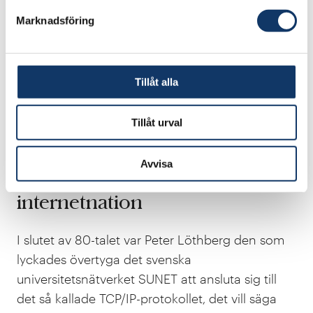
de olika lokala nätverk som börjat byggas upp
Marknadsföring
runt om i världen.
- Jag tror att mitt viktigaste bidrag var den
Tillåt alla
övergripande arkitekturen och insikten i hur det
skulle fungera. Att få fram de här protokollen
Tillåt urval
som krävs för att bygga en ”spagetti”, för det
förstod vi ju att det skulle bli.
Avvisa
Krattade väg för Sverige som
internetnation
I slutet av 80-talet var Peter Löthberg den som
lyckades övertyga det svenska
universitetsnätverket SUNET att ansluta sig till
det så kallade TCP/IP-protokollet, det vill säga