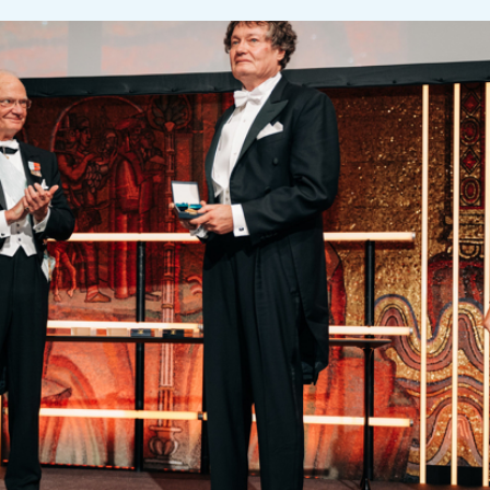
Peter Löthbergs intresse för datorer väcktes
långt innan tekniken började leta sig in i