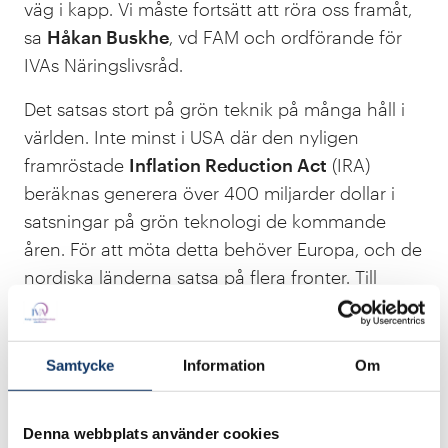
väg i kapp. Vi måste fortsätt att röra oss framåt,
sa
Håkan Buskhe
, vd FAM och ordförande för
IVAs Näringslivsråd.
Det satsas stort på grön teknik på många håll i
världen. Inte minst i USA där den nyligen
framröstade
Inflation Reduction Act
(IRA)
beräknas generera över 400 miljarder dollar i
satsningar på grön teknologi de kommande
åren. För att möta detta behöver Europa, och de
nordiska länderna satsa på flera fronter. Till
exempel när det gäller viljan hos politiken,
lärosätena och näringslivet att fortsätta sina
satsningar på den forskning och utbildning som
Samtycke
Information
Om
krävs för att hänga med i teknikutvecklingen.
Det konstaterade klimat- och miljöminister
Denna webbplats använder cookies
Romina Pourmokhtari.