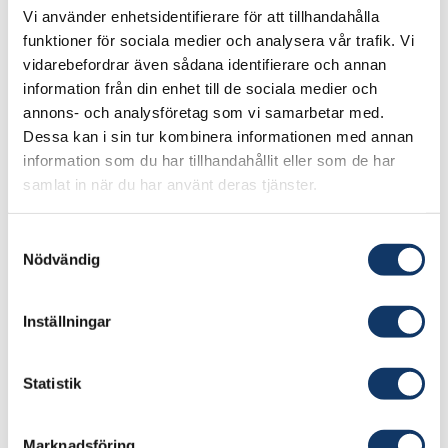
Vi använder enhetsidentifierare för att tillhandahålla
funktioner för sociala medier och analysera vår trafik. Vi
vidarebefordrar även sådana identifierare och annan
information från din enhet till de sociala medier och
annons- och analysföretag som vi samarbetar med.
Dessa kan i sin tur kombinera informationen med annan
information som du har tillhandahållit eller som de har
samlat in när du har använt deras tjänster.
Samtyckesval
Nödvändig
Inställningar
Svensk ingenjörskonst är något vi
Statistik
kanske har tagit lite för givet, och här
måste vi politiker vara med och driva
Marknadsföring