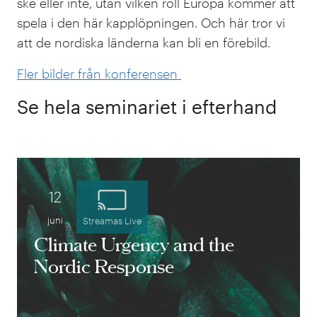
ske eller inte, utan vilken roll Europa kommer att
spela i den här kapplöpningen. Och här tror vi
att de nordiska länderna kan bli en förebild.
Fler bilder från konferensen
Se hela seminariet i efterhand
Onsdag den 12
12
juni 2024
Strea
juni
Streamas Live
08:30- 16:45
Liv
Climate Urgency and the
IVA
Semina
Nordic Response
Konferenscenter,
sänds
Grev Turegatan
digitalt.
16, Stockholm