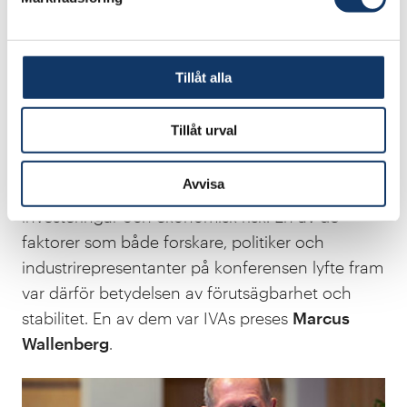
på från vårt håll.
Romina Pourmokhtari
Tillåt alla
Politisk stabilitet och samarbete
Tillåt urval
Att ställa om ett helt samhälle är ett långsiktigt
arbete som kräver omfattande åtgärder på
Avvisa
många plan. Det är också förknippat med stora
investeringar och ekonomisk risk. En av de
faktorer som både forskare, politiker och
industrirepresentanter på konferensen lyfte fram
var därför betydelsen av förutsägbarhet och
stabilitet. En av dem var IVAs preses
Marcus
Wallenberg
.