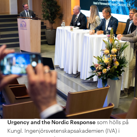
Med sitt politiska och industriella
ledarskap kan de nordiska länderna
spela en avgörande roll och utgöra en
inspiration för andra att följa och
arbeta efter.
Den hälsningen skickade det internationella
energiorganets IEAs högste chef, Fatih Birol till
deltagarna på högnivåkonferensen
Climate
Urgency and the Nordic Response
som hölls på
Kungl. Ingenjörsvetenskapsakademien (IVA) i