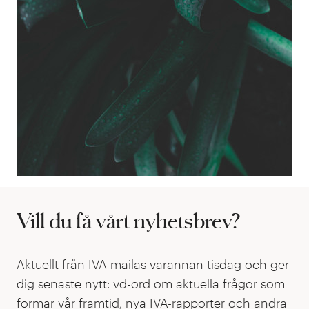
Energi &
resurser
Climate Urgency
and the Nordic
Response
Vill du få vårt nyhetsbrev?
Aktuellt från IVA mailas varannan tisdag och ger
dig senaste nytt: vd-ord om aktuella frågor som
formar vår framtid, nya IVA-rapporter och andra