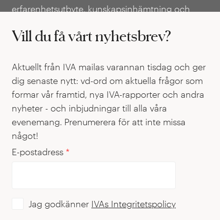
erfarenhetsutbyte, kunskapsinhämtning och
policyutveckling för att främja och stärka
Vill du få vårt nyhetsbrev?
entreprenörskap och stimulera till fler
entreprenörer i Sverige.
Aktuellt från IVA mailas varannan tisdag och ger
dig senaste nytt: vd-ord om aktuella frågor som
formar vår framtid, nya IVA-rapporter och andra
nyheter - och inbjudningar till alla våra
evenemang. Prenumerera för att inte missa
något!
E-postadress
*
Jag godkänner
IVAs Integritetspolicy