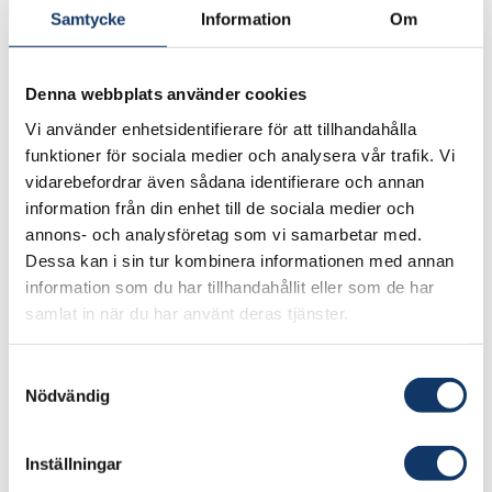
alla samhällssektorer.
Samtycke
Information
Om
Samtalen utgick från olika framtidsscenarier, allt
från livsmedelsförsörjning och kritisk
Denna webbplats använder cookies
infrastruktur till militär förmåga och
Vi använder enhetsidentifierare för att tillhandahålla
informationsskydd.
funktioner för sociala medier och analysera vår trafik. Vi
vidarebefordrar även sådana identifierare och annan
Deltagarnas diskussioner har sammanfattats
information från din enhet till de sociala medier och
med hjälp av AI och därefter bearbetats
annons- och analysföretag som vi samarbetar med.
Dessa kan i sin tur kombinera informationen med annan
manuellt. Sammanställningen är strukturerad i
information som du har tillhandahållit eller som de har
övergripande teman och integrerar insikter från
samlat in när du har använt deras tjänster.
samtliga personer. Innehållet är baserat på
deltagarnas åsikter och i nästa steg kommer IVA
Samtyckesval
att ta vidare delar av underlaget i
Nödvändig
rundabordssamtal. Avsikten är att identifiera och
undanröja strukturella hinder, dvs lagar, normer,
Inställningar
ekonomiska system och incitament, som