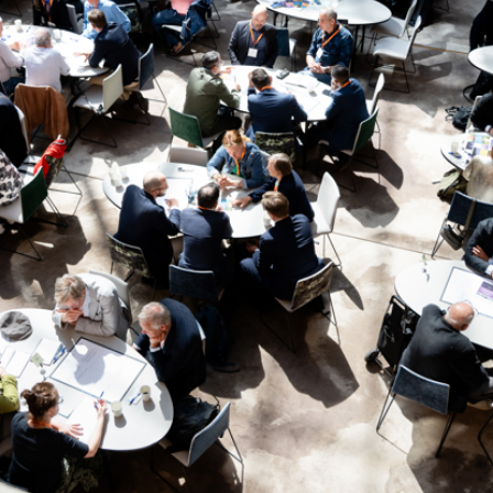
Vi befinner oss i en tid av global osäkerhet och
ökande internationell komplexitet med krig i vårt
närområde, växande klimatproblem och snabba
tekniksprång. Det innebär att Sverige står inför
nya utmaningar som behöver lösas på nya sätt.
Här har entreprenörskapet en central roll.
Förmågan att se möjligheter, ta risker, förverkliga
idéer och agera under osäkerhet är
betydelsefulla beståndsdelar i ett lands resiliens
och konkurrenskraft. Lika viktigt är det att ta till