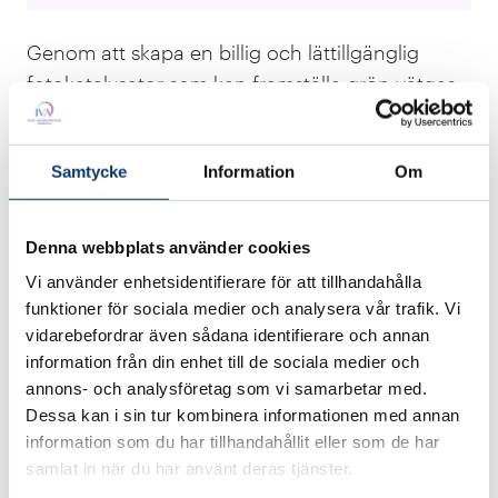
Genom att skapa en billig och lättillgänglig
fotokatalysator som kan framställa grön vätgas
utan el från elnätet möjliggörs storskalig
vätgasproduktion utan att konkurrera om elen
Samtycke
Information
Om
som behövs till annat i samhället. Denna
storskaliga vätgasproduktion möjliggör
omställning till fossilfria drivmedel för tunga
Denna webbplats använder cookies
transporter och snabbare uppskalning av
Vi använder enhetsidentifierare för att tillhandahålla
vätgasanvändningen inom industrin.
funktioner för sociala medier och analysera vår trafik. Vi
vidarebefordrar även sådana identifierare och annan
Solcellerna som vi utvecklar baserade på järn är
information från din enhet till de sociala medier och
enkla att tillverka och är dessutom semi-flexibla
annons- och analysföretag som vi samarbetar med.
och transparenta. Inom några år kan dessa vara
Dessa kan i sin tur kombinera informationen med annan
alternativ till befintliga solcellstekniker framför
information som du har tillhandahållit eller som de har
samlat in när du har använt deras tjänster.
allt för lågintensivt inomhusljus, och då utgöra