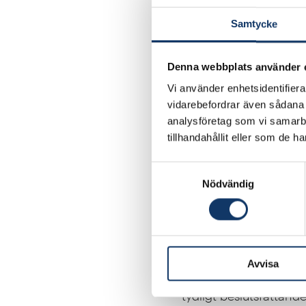
Kategori:
Samtycke
Samhälle & välfärd
Lärosäten:
Denna webbplats använder 
Mittuniversitetet, 
Vi använder enhetsidentifierar
vidarebefordrar även sådana i
Ansvarig forskare:
analysföretag som vi samarb
Kjell Borking, Mats
tillhandahållit eller som de h
Besök projektet
Samtyckesval
Nödvändig
Att inte ta beslutshant
vanligen under helt fe
det räcker med olika gr
Avvisa
vi har utvecklat modell
tydligt beslutsfattand