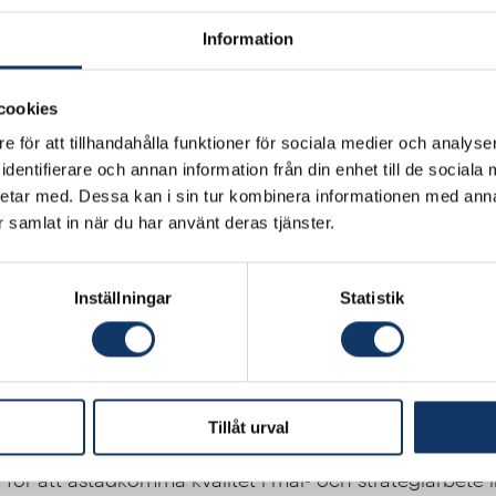
Information
cookies
Stockholms universitet
e för att tillhandahålla funktioner för sociala medier och analyser
dentifierare och annan information från din enhet till de social
etar med. Dessa kan i sin tur kombinera informationen med ann
 Danielson, Love Ekenberg, Jim Idefeldt, Aron Larsson
ar samlat in när du har använt deras tjänster.
s webbplats
Inställningar
Statistik
eringen på allvar blir i allmänhet dyrbart. Beslut fattas
laktiga föreställningar och många organisationer lever i
ader av intuition och att införa statiska regelstrukturer
Tillåt urval
er och algoritmer för att istället stödja ett analytiskt, 
e för att åstadkomma kvalitet i mål- och strategiarbete 