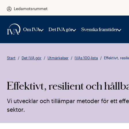
Ledamotsrummet
Om IVA
Det IVA gör
Svenska framtider
Start
Det IVA gör
Utmärkelser
IVAs 100-lista
Effektivt, resi
Effektivt, resilient och håll
Vi utvecklar och tillämpar metoder för ett effek
sektor.