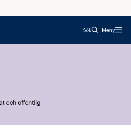
Meny
Sök
at och offentlig