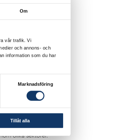
Om
a vår trafik. Vi
a medier och annons- och
an information som du har
Marknadsföring
 inte desto mindre
 föreställningen att
. Detta är felaktigt och
Tillåt alla
systematiserat och
inom olika sektorer.