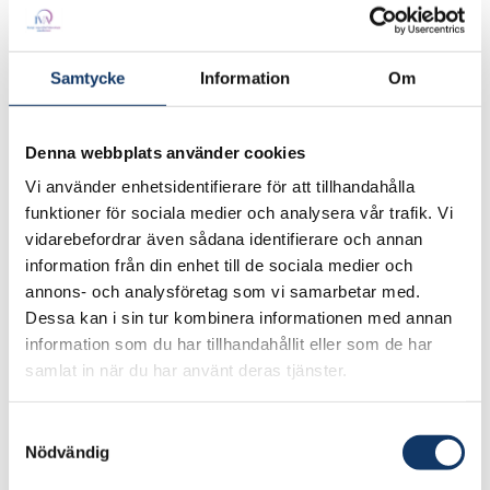
Infrastruktur
Lärosäten:
Samtycke
Information
Om
Mälardalens universitet
Ansvarig forskare:
Denna webbplats använder cookies
Konstantinos Kyprianidis
Vi använder enhetsidentifierare för att tillhandahålla
funktioner för sociala medier och analysera vår trafik. Vi
Besök projektets webbplats
vidarebefordrar även sådana identifierare och annan
information från din enhet till de sociala medier och
annons- och analysföretag som vi samarbetar med.
Dessa kan i sin tur kombinera informationen med annan
The focus is on coupling the most efficient
information som du har tillhandahållit eller som de har
turbine-driven jet engines with electric power
samlat in när du har använt deras tjänster.
generators and motors, as well as state-of-the-
art batteries. The aim is to design a hybrid-
Samtyckesval
electric aircraft that generates up to 1 MW
Nödvändig
power and comprises several propulsive units.