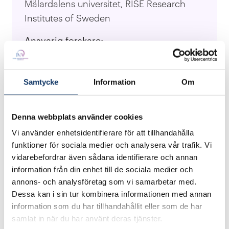
Mälardalens universitet, RISE Research
Institutes of Sweden
Ansvarig forskare:
Anders Wickström, Jenny Lindborg,
Annika Carlson, Anders Lundblad , Axel
Samtycke
Information
Om
Nordin Fürdös, Mats Goldberg, Bengt
Stridh, Pietro Campana
Denna webbplats använder cookies
Besök projektets webbplats
Vi använder enhetsidentifierare för att tillhandahålla
funktioner för sociala medier och analysera vår trafik. Vi
vidarebefordrar även sådana identifierare och annan
Vätgas ses som en möjliggörare för att lagra
information från din enhet till de sociala medier och
volatil elproduktion, samtidigt som vätgas kan
annons- och analysföretag som vi samarbetar med.
ersätta fossila bränslen i vissa processer. Tidigare
Dessa kan i sin tur kombinera informationen med annan
rapporter har dock kommit fram till att
information som du har tillhandahållit eller som de har
produktion och lagring av vätgas för senare
samlat in när du har använt deras tjänster.