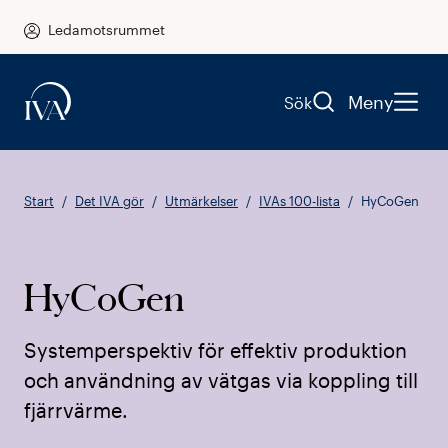
Ledamotsrummet
Meny
Sök
Start
Det IVA gör
Utmärkelser
IVAs 100-lista
HyCoGen
HyCoGen
Systemperspektiv för effektiv produktion
och användning av vätgas via koppling till
fjärrvärme.