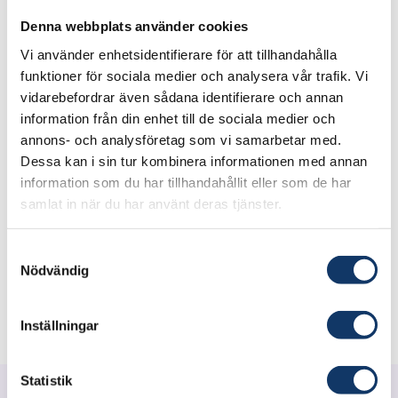
PROFESSOR, HÅKAN AHLSTRÖM,
Denna webbplats använder cookies
ASSOCIATE PROFESSOR ROBIN STRAND
Vi använder enhetsidentifierare för att tillhandahålla
funktioner för sociala medier och analysera vår trafik. Vi
Besök projektets webbplats
vidarebefordrar även sådana identifierare och annan
information från din enhet till de sociala medier och
annons- och analysföretag som vi samarbetar med.
The tool analyse whole-body MRI, CT and PET
Dessa kan i sin tur kombinera informationen med annan
images on pixel level and can objectively
information som du har tillhandahållit eller som de har
quantify anomalies by comparison to a
samlat in när du har använt deras tjänster.
statistical normal atlas. It can also integrate non-
imaging data e.g. blood tests or biopsy. This
Samtyckesval
offers a multitude of applications, including
Nödvändig
tumor burden quantification.
Inställningar
Statistik