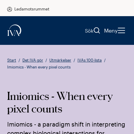
Ledamotsrummet
Meny
Sök
Start
Det IVA gör
Utmärkelser
IVAs 100-lista
Imiomics - When every pixel counts
Imiomics - When every
pixel counts
Imiomics - a paradigm shift in interpreting
complex biological interactions for