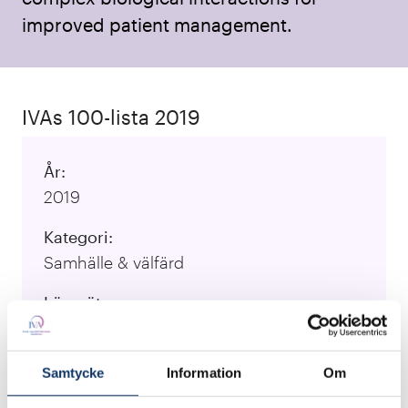
improved patient management.
IVAs 100-lista 2019
År:
2019
Kategori:
Samhälle & välfärd
Lärosäten:
Uppsala universitet
Ansvarig forskare:
Samtycke
Information
Om
ASSOCIATE PROFESSOR JOEL KULLBERG,