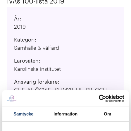
IVAs 100-lista 2019
År:
2019
Kategori:
Samhälle & välfärd
Lärosäten:
Karolinska institutet
Ansvarig forskare:
GUSTAF ÖQVIST SEIMYR, FIL. DR. OCH
MATTIAS NILSSON BENFATTO, FIL. DR.
Besök projektets webbplats
Samtycke
Information
Om