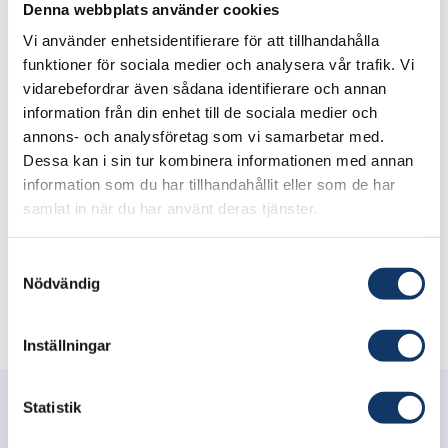
Läsförmåga är den enskilt viktigaste faktorn för
Denna webbplats använder cookies
en framgångsrik skolgång. Genom
Vi använder enhetsidentifierare för att tillhandahålla
funktioner för sociala medier och analysera vår trafik. Vi
ögonrörelsemätning och artificiell intelligens
vidarebefordrar även sådana identifierare och annan
kan vi på minuter analysera en elevs läsförmåga
information från din enhet till de sociala medier och
med hög precision. Vår unika
annons- och analysföretag som vi samarbetar med.
forskningsbaserade process ger lärare
Dessa kan i sin tur kombinera informationen med annan
indikatorer som direkt kan användas för bättre
information som du har tillhandahållit eller som de har
undervisning. De viktigaste konkurrensfördelarna
samlat in när du har använt deras tjänster.
med vår metod är snabbhet, objektivitet och
noggrannhet vilket ger förutsättningar för en
Samtyckesval
Nödvändig
bättre skola.
Inställningar
Statistik