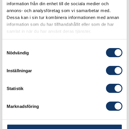
information från din enhet till de sociala medier och
användare. Vi utnyttjar istället nya AI-verktyg för
annons- och analysföretag som vi samarbetar med.
att analysera enorma mängder text. Omfattande
Dessa kan i sin tur kombinera informationen med annan
textdokument såsom webbartiklar, rapporter
information som du har tillhandahållit eller som de har
samlat in när du har använt deras tjänster.
från offentliga och privata sektorer samt
vetenskapliga texter innehåller en stor mängd
Samtyckesval
information om klimatskador, en information
Nödvändig
som är dock svårt att sammanställa. Vår
tvärvetenskapliga metod kombinerar
Inställningar
beräkningslingvistik, klimatvetenskap och
informationsteknologi för att automatiskt
bearbeta texterna och möjliggör att snabbt
Statistik
utveckla robusta, kostnadseffektiva och
skräddarsydda databaser om klimatrelaterade
Marknadsföring
skador.