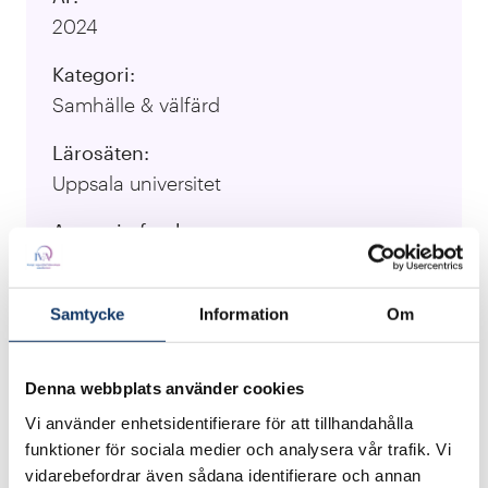
2024
Kategori:
Samhälle & välfärd
Lärosäten:
Uppsala universitet
Ansvarig forskare:
Gabriele Messori, Joakim Nivre
Besök projektets webbplats
Samtycke
Information
Om
Denna webbplats använder cookies
Nuvarande databaser om klimatskador är ofta
Vi använder enhetsidentifierare för att tillhandahålla
dyra att köpa in, de bygger på manuell
funktioner för sociala medier och analysera vår trafik. Vi
informationsbehandling, är sektorspecifika och
vidarebefordrar även sådana identifierare och annan
därmed svåra att skräddarsy för enskilda