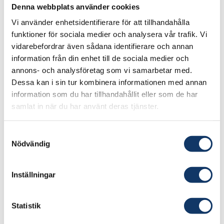
Denna webbplats använder cookies
of opera, the art of dance and to performing
Vi använder enhetsidentifierare för att tillhandahålla
arts as a whole in the form of interactive tools.
funktioner för sociala medier och analysera vår trafik. Vi
These tools and instruments (e. g. The Vocal
vidarebefordrar även sådana identifierare och annan
information från din enhet till de sociala medier och
Chorder, Robocygne, The Throat, The Charged
annons- och analysföretag som vi samarbetar med.
Room and The Virtual Viola da Gamba -
Dessa kan i sin tur kombinera informationen med annan
www.operamecatronica.com) reshape musical
information som du har tillhandahållit eller som de har
and scenic competences and offer artists as
samlat in när du har använt deras tjänster.
well as audiences new expressivity and new
possibilities.
Samtyckesval
Nödvändig
Artist and audience interact with the artifacts
and thereby new interfacing is possible. The
Inställningar
digital instruments and robots have reached a
large audience through a long series of stage
Statistik
productions. Our artifacts are being developed
in collaboration with Karlstad University, Luleå