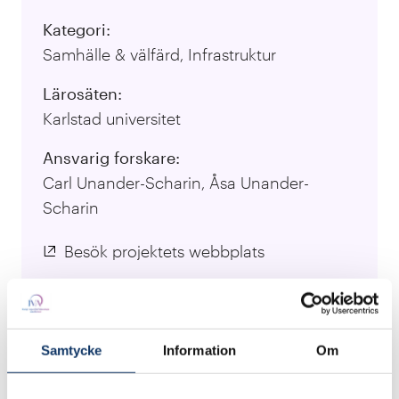
Kategori:
Samhälle & välfärd, Infrastruktur
Lärosäten:
Karlstad universitet
Ansvarig forskare:
Carl Unander-Scharin, Åsa Unander-
Scharin
Besök projektets webbplats
Opera Mecatronica - Åsa and Carl Unander-
Scharin - create new digital instruments and
Samtycke
Information
Om
robots for performing arts. The main idea is to
add new references and competences to the art