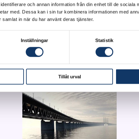
dentifierare och annan information från din enhet till de social
etar med. Dessa kan i sin tur kombinera informationen med ann
ar samlat in när du har använt deras tjänster.
n unik maskininlärnings-algoritm (artificiell intelligen
HoloLens eller mobiltelefon identifierar och positione
nster. Fullt utvecklad kommer vi att kunna matcha obj
Inställningar
Statistik
databaser såsom BIM Objects.
Tillåt urval