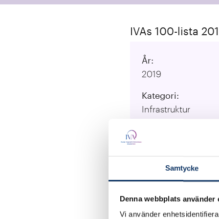
IVAs 100-lista 20
År:
2019
Kategori:
Infrastruktur
Lärosäten:
Chalmers tekniska 
Ansvarig forskare:
Samtycke
PROFESSOR ANDER
UNIVERSITET)
Denna webbplats använder 
Vi använder enhetsidentifierar
Besök projektet