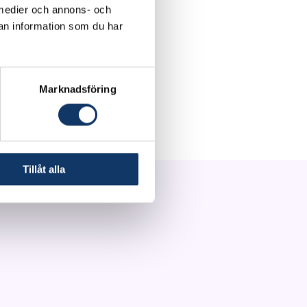
a medier och annons- och
an information som du har
s) som från
rar detaljer såsom
ekt i rummet med
Marknadsföring
Tillåt alla