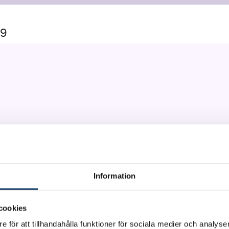
19
högskola, Umeå universitet
Information
S LOGG (CHALMERS) OCH PROFESSOR MATS G. LA
cookies
e för att tillhandahålla funktioner för sociala medier och analyser
s webbplats