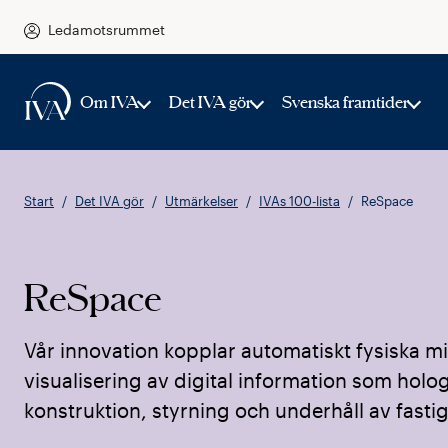
Ledamotsrummet
Om IVA
Det IVA gör
Svenska framtider
Start
Det IVA gör
Utmärkelser
IVAs 100-lista
ReSpace
ReSpace
Vår innovation kopplar automatiskt fysiska mil
visualisering av digital information som holo
konstruktion, styrning och underhåll av fastig