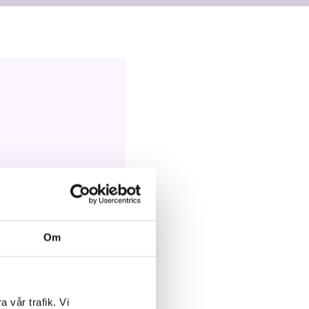
Om
RSON (UMEÅ
a vår trafik. Vi