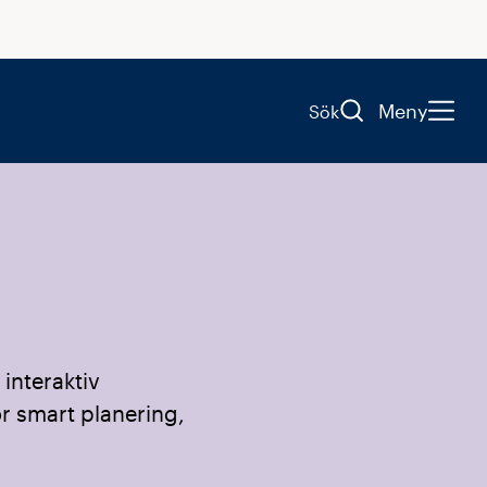
Meny
Sök
 interaktiv
ör smart planering,