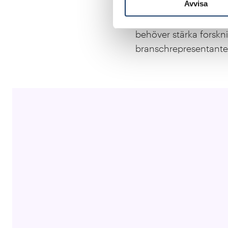
Avvisa
producentperspektivet
träförädlingsindustri 
behöver stärka forsk
branschrepresentante