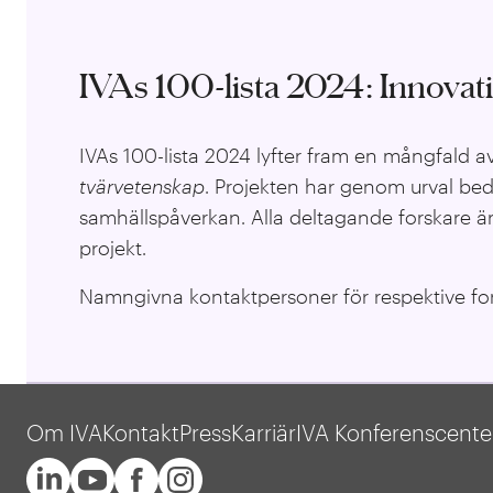
IVAs 100-lista 2024: Innova
IVAs 100-lista 2024 lyfter fram en mångfald a
tvärvetenskap
. Projekten har genom urval bed
samhällspåverkan. Alla deltagande forskare är
projekt.
Namngivna kontaktpersoner för respektive fors
Om IVA
Kontakt
Press
Karriär
IVA Konferenscente