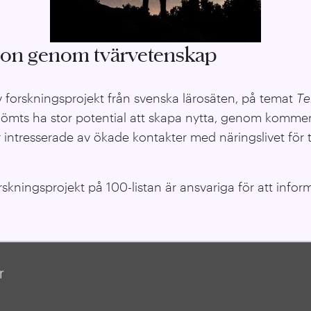
tion genom tvärvetenskap
v forskningsprojekt från svenska lärosäten, på temat
T
e
ömts ha stor potential att skapa nytta, genom kommersi
 intresserade av ökade kontakter med näringslivet för t
kningsprojekt på 100-listan är ansvariga för att infor
r