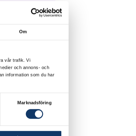
Om
a vår trafik. Vi
a medier och annons- och
an information som du har
 Ettehad, Erik
Marknadsföring
värderar ekonomiska,
an. Fokus ligger på