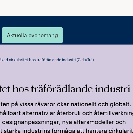
Aktuella evenemang
ökad cirkularitet hos träförädlande industri (CirkuTrä)
itet hos träförädlande industr
isten på vissa råvaror ökar nationellt och globalt
ållbart alternativ är återbruk och återtillverknin
s designanpassningar, nya affärsmodeller och
t stärka industrins förmåga att hantera cirkulari