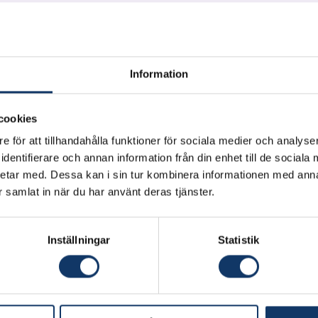
Information
cookies
 högskola
e för att tillhandahålla funktioner för sociala medier och analyser
dentifierare och annan information från din enhet till de social
etar med. Dessa kan i sin tur kombinera informationen med ann
lmström, Dan Paulin, Chami Hetti, Malin Löfving, Melina
ar samlat in när du har använt deras tjänster.
én, Jimmy Johansson, Leon Hobro
s webbplats
Inställningar
Statistik
lösningar som möter kundbehov och ger lönsamhet, ut
 effekter och föreslår nya samarbetsformer i värdekedj