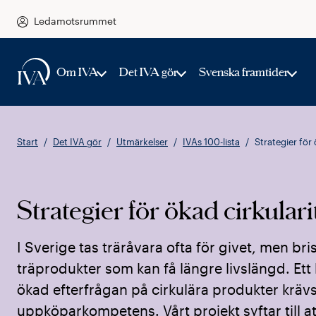
Ledamotsrummet
Om IVA
Det IVA gör
Svenska framtider
Start
Det IVA gör
Utmärkelser
IVAs 100-lista
Strategier för 
Strategier för ökad cirkular
I Sverige tas träråvara ofta för givet, men br
träprodukter som kan få längre livslängd. Ett h
ökad efterfrågan på cirkulära produkter kräv
uppköparkompetens. Vårt projekt syftar till at