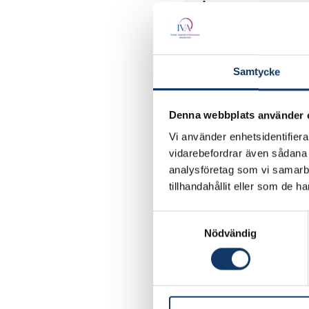
År:
2024
Kategori:
Samtycke
Cirkulär ekonomi
Lärosäten:
Denna webbplats använder 
Chalmers tekniska
Vi använder enhetsidentifierar
Ansvarig forskare:
vidarebefordrar även sådana i
analysföretag som vi samarb
Mirka Kans, Peter A
tillhandahållit eller som de h
Sundin, Petter Als
Samtyckesval
Besök projektet
Nödvändig
Vi utformar hållbara 
ekologiska och sociala