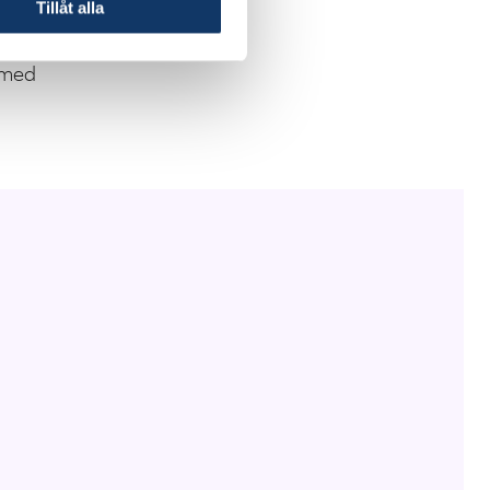
Tillåt alla
en stärkt
h ett starkt team men
 med