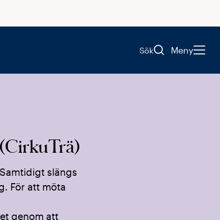
Meny
Sök
i (CirkuTrä)
. Samtidigt slängs
g. För att möta
tet genom att