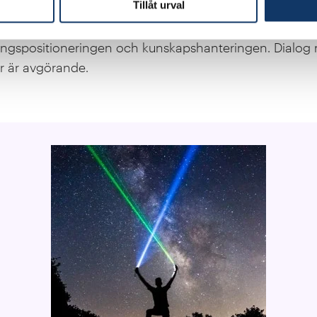
Tillåt urval
, eftersom begränsad forskning finns på området, och 
gynnar hela värdekedjan. Vi har en långsiktig vision oc
ningspositioneringen och kunskapshanteringen. Dialog
r är avgörande.