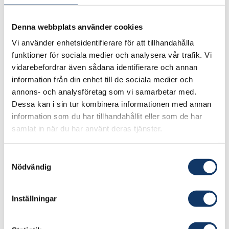
effektivare och mer miljövänliga inflygningar till
flygplatser. Men då behövs det förbättrade
Denna webbplats använder cookies
beslutsstöd för flygledarna för att nå den fulla
Vi använder enhetsidentifierare för att tillhandahålla
potentialen.
funktioner för sociala medier och analysera vår trafik. Vi
vidarebefordrar även sådana identifierare och annan
Innovationsutrymmet för beslutsstöd är störst
information från din enhet till de sociala medier och
tidigt i ett projekt, men då saknas det ofta
annons- och analysföretag som vi samarbetar med.
metoder och verktyg för att vidareutveckla
Dessa kan i sin tur kombinera informationen med annan
tidiga innovativa lösningsförslag.
information som du har tillhandahållit eller som de har
samlat in när du har använt deras tjänster.
SVART IRIS utvecklar metoder för att med hjälp
av simulering och strukturerad analys stödja
Samtyckesval
konceptutvecklingen av beslutsstödsystem i
Nödvändig
tidiga faser av systemutveckling.
Metodutvecklingen drivs genom fyra tillämpade
Inställningar
fall från flygledningsarenan. Svenska företag
och myndigheter måste göra många tidiga