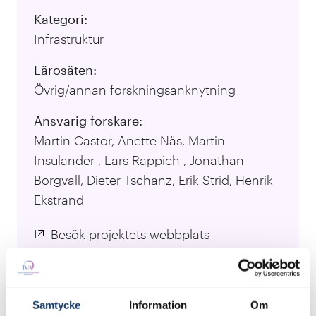
Kategori:
Infrastruktur
Lärosäten:
Övrig/annan forskningsanknytning
Ansvarig forskare:
Martin Castor, Anette Näs, Martin
Insulander , Lars Rappich , Jonathan
Borgvall, Dieter Tschanz, Erik Strid, Henrik
Ekstrand
Besök projektets webbplats
Flyget måste bli mer miljöanpassat och det finns
Samtycke
Information
Om
många sätt att lösa det, exempelvis genom