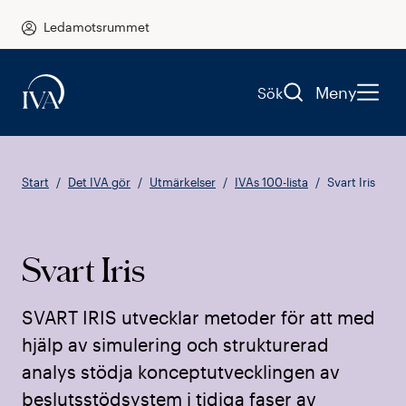
Ledamotsrummet
Meny
Sök
Start
Det IVA gör
Utmärkelser
IVAs 100-lista
Svart Iris
Svart Iris
SVART IRIS utvecklar metoder för att med
hjälp av simulering och strukturerad
analys stödja konceptutvecklingen av
beslutsstödsystem i tidiga faser av