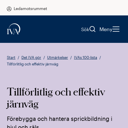
Ledamotsrummet
Meny
Sök
Start
Det IVA gör
Utmärkelser
IVAs 100-lista
Tillförlitlig och effektiv järnväg
Tillförlitlig och effektiv
järnväg
Förebygga och hantera sprickbildning i
hjul och räls.