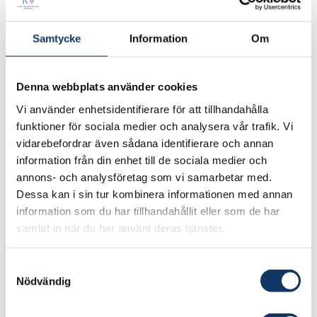
Lärosäten:
Chalmers tekniska högskola
Samtycke
Information
Om
Ansvarig forskare:
CHARMEC
Denna webbplats använder cookies
Vi använder enhetsidentifierare för att tillhandahålla
Besök projektets webbplats
funktioner för sociala medier och analysera vår trafik. Vi
vidarebefordrar även sådana identifierare och annan
information från din enhet till de sociala medier och
Beräkningseffektiva kriterier för risk för
annons- och analysföretag som vi samarbetar med.
sprickbildning i hjul och räls kopplade till analys
Dessa kan i sin tur kombinera informationen med annan
av dynamisk samverkan mellan hjul och räls har
information som du har tillhandahållit eller som de har
utvecklats. Ytterligare forskning har identifierat
samlat in när du har använt deras tjänster.
kritiska lastnivåer vilka kan orsaka rälsbrott under
olika driftsförhållanden. Detta har utvecklats till
Samtyckesval
Nödvändig
en internationell rekommendation fastställd av
Internationella järnvägsunionen (UIC) vilken