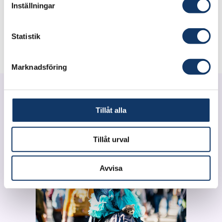
Inställningar
harmoniserar Europas larmgränser för
hjulskador. Arbetet har tilldelats Chalmers pris
för genomslag i samhället.
Statistik
Marknadsföring
Tillåt alla
Tillåt urval
Avvisa