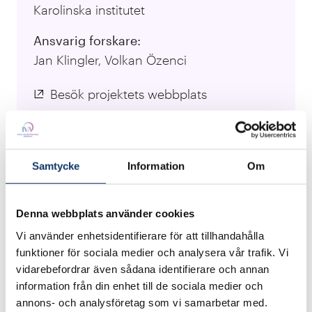
Karolinska institutet
Ansvarig forskare:
Jan Klingler, Volkan Özenci
Besök projektets webbplats
Sepsis är ett livshotande tillstånd som drabbar
mer än 50 miljoner människor varje år och
Samtycke
Information
Om
orsakar ett av fem dödsfall i världen. Sepsis
medför stora kostnader för sjukvården, på grund
Denna webbplats använder cookies
av långa vårdtider och hög risk för bestående
Vi använder enhetsidentifierare för att tillhandahålla
men för överlevare.
funktioner för sociala medier och analysera vår trafik. Vi
vidarebefordrar även sådana identifierare och annan
I flera studier har man visat att effektiv
information från din enhet till de sociala medier och
antimikrobiell behandling tidigt i
annons- och analysföretag som vi samarbetar med.