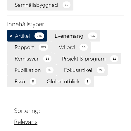
Samhällsbyggnad
52
Innehållstyper
Artikel
Evenemang
246
155
Rapport
Vd-ord
103
36
Remissvar
Projekt & program
33
32
Publikation
Fokusartikel
25
24
Essä
Global utblick
5
5
Sortering
:
Relevans