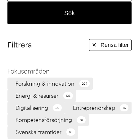
Sök
Filtrera
✕
Rensa filter
Fokusområden
Forskning & innovation
207
Energi & resurser
126
Digitalisering
Entreprenörskap
86
75
Kompetensförsörjning
70
Svenska framtider
65