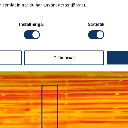
ar samlat in när du har använt deras tjänster.
Inställningar
Statistik
och katastrof
a, blodförlust och vårdens belastning. Vår nya teknik mi
och telemedicin.
Tillåt urval