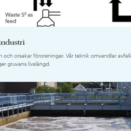
 industri
ch orsakar föroreningar. Vår teknik omvandlar avfallet 
er gruvans livslängd.