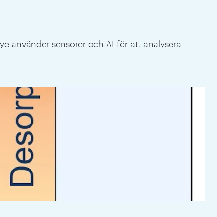
Eye använder sensorer och AI för att analysera
Näs