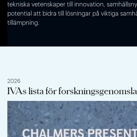
tekniska vetenskaper till innovation, samhällsn
potential att bidra till lösningar på viktiga s
tillämpning.
2026
IVAs lista för forskningsgenomsl