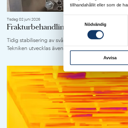
tillhandahållit eller som de h
Samtyckesval
Tisdag 02 juni 2026
Nödvändig
Frakturbehandling för akutvård, kris 
Tidig stabilisering av svåra frakturer minskar smärt
Tekniken utvecklas även för robotassisterad kirurgi 
Avvisa