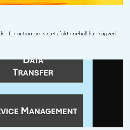
idsinformation om virkets fuktinnehåll kan sågverk
AI 