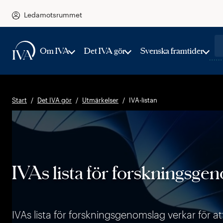
Ledamotsrummet
Om IVA
Det IVA gör
Svenska framtider
Start
Det IVA gör
Utmärkelser
IVA-listan
IVAs lista för forskningsg
IVAs lista för forskningsgenomslag verkar för 