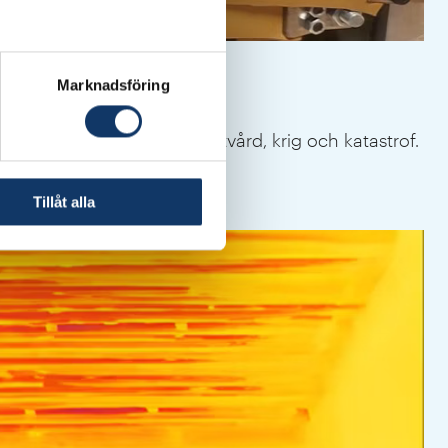
Marknadsföring
nskar personalbehovet i akutvård, krig och katastrof.
Tillåt alla
Ny 