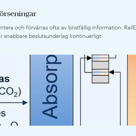
förseningar
era och förvärras ofta av bristfällig information. Rail
får snabbare beslutsunderlag kontinuerligt