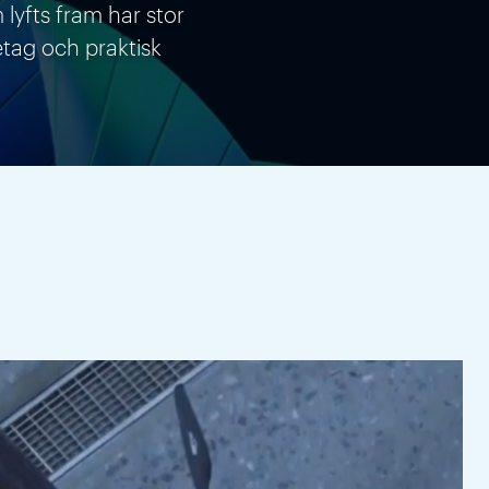
lyfts fram har stor
etag och praktisk
Vät